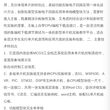
用，充分体现单片的特别点，基础功能实验电子回路应用一体化设
计方法，创新拓展型实验电子回路应用单单独
模型
块方法，需要时
接入主板，既兼顾演示检验性实验、又考虑到综合设计和创新研究
性实验的需要。主板上自带CPU编程下载连接口，是一款灵活性极
强的集编程下载调节测试与一体的新型单片机实验教学平台，适合
各层次学生实行单片机原理和应用方面的实验和创新。
二、主要技
术特别点
1、它是国内首款将MCGS工业组态系统应用来单片机控制系统中，
直观形象地展示实
际自动控制工业场景。
2、多核单片机实验箱支持多种CPU实验研发，含51、MSP430、A
VR、PIC、STM32、DSP等五种单片机，各CPU模型块统一尺寸，
统一连接口，共用一块实验底层基板，支持Keil C51，提供详细实验
指导书、C语言、汇编语言实验例程、word文档。标配51单片机核
心板。
3、功能模型块完全单单独