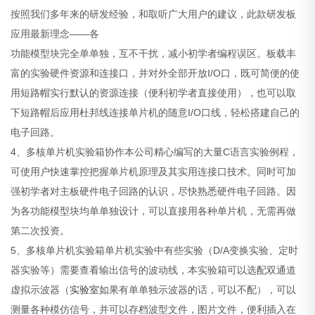
按照我们多年来的研发经验，和取听广大用户的建议，此款研发板
应用最新理念——各
功能模型块完全单单独，互不干扰，减小初学者编程误区。板载丰
富的实验硬件资源和连接口，并对外全部开放I/O口，既可简便的使
用短路帽实行默认的资源连接（便利初学者直接使用），也可以取
下短路帽后应用杜邦线连接单片机的随意I/O口线，轻松搭建自己的
电子回路。
4、多核单片机实验箱协作本公司精心编写的大量C语言实验例程，
可使用户快速掌控把握单片机原理及其实用连接口技术。同时可加
强初学者对主板硬件电子回路的认识，尽快熟悉硬件电子回路。因
为各功能模型块均单单独设计，可以直接用各种单片机，无需再做
第二次投资。
5、多核单片机实验箱单片机实验中有些实验（D/A变换实验、定时
器实验等）需要查看输出信号的波动线，本实验箱可以选配双通道
虚拟示波器（
实验室
如果有单单独示波器的话，可以不配），可以
测量各种模仿信号，并可以存档波型文件，图片文件，便利插入在