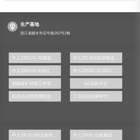
生产基地
浙江省丽水市石牛路262号2栋
中人ZRCLG-JS减速器示教陈列柜（触控语音解说）
中人ZR-356流动电流絮凝控制系统实验装置
中人ZRGCK-01A过程控制设备故障诊断与维修技能实训平台
中人ZRGD-15 OCC调度作业仿真软件
智能煤矿特殊工种实操系统实训装置
plc实验平台
机构运动简图测绘技术综合实训台
工业自动化新时代，PLC实验台涵养职场进阶技能
中人ZR-523粉尘粒径分布测定实验装置
中人ZRJX-JS机械设计课程创意组合实验平台