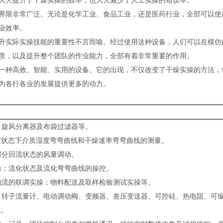
大大提升了干燥实操的效率，也大大减少了人工实操的错误率。
限非常广泛。无论是化学工业、食品工业，还是医药行业，全部可以使
业效率。
实际实操技能的重要性不言而喻。经过使用这种设备，人们可以在模仿
质，以及提升整个团队的作业能力，全部有着非常重要的作用。
种高效、智能、实用的设备。它的出现，不仅改变了干燥实操的方法，
为各行各业的发展提供更多的动力。
，旋风分离器及布袋过滤器等。
恒定状态下介质湿度弯弯曲线和干燥速率弯弯曲线的测量。
部分回流状态的风量调动。
实操；流化状态及流化弯弯曲线的操控。
与物流的联调实操；物料配送及取样检验测试实操等。
计、转子流量计、电动调动阀、变频器、差压变送器、可控硅、热电阻、可
施。