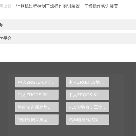
明出处：
计算机过程控制干燥操作实训装置，干燥操作实训装置
海
学平台
中人ZRGJD-LK立体仓库控制实训装置
中人ZRGD-19地铁车站应急处置仿真软件
中人ZRQCS-30汽车电动座椅示教板
中人ZRQCS-31汽车电子定速巡航系统示教板
智能制造新趋势！PLC实验台带你领略未来工厂魅力
PLC实验台：工业智能化发展的必备利器
智能数据采集型车刀角度测量实训台
汽车电器线路实训装置