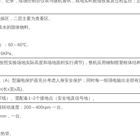
制作、记录，现场控制台仪表与微机通讯，就地实时数值收集及过程监控；
实操区，二层主要为查看区。
易吸水的固体物料。
）：50～60℃。
5KPa。
宽x高)，(可按照实验场地实际高度和场地面积实行调节)，整机应用钢制喷塑
（A）型漏电保护器充分考虑人身安全保护；同时每一组强电输出全部有
m(长x宽x高)。
一零线）。需配备1~2个接地点（安全地及信号地）。
转动速度：200～400rpm 一台。
80mm，一台。
。
加热管。