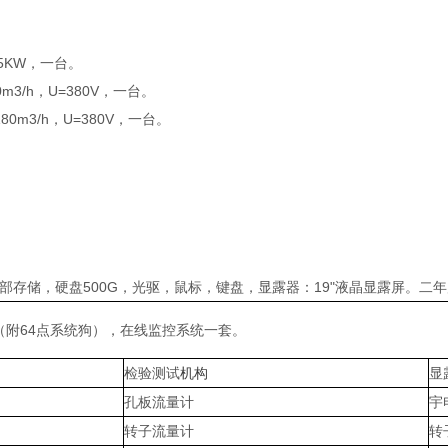
。
。
.5KW，一台。
m3/h，U=380V，一台。
0m3/h，U=380V，一台。
R2内部存储，硬盘500G，光驱，鼠标，键盘，显露器：19"液晶显露屏。二
一套（附64点系统狗），在线监控系统一套。
检验测试
机构
显
孔板流量计
宇
转子流量计
转