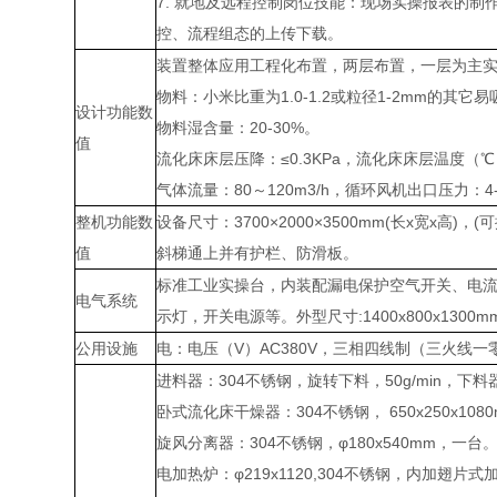
7. 就地及远程控制岗位技能：现场实操报表的
控、流程组态的上传下载。
装置整体应用工程化布置，两层布置，一层为主
物料：小米比重为1.0-1.2或粒径1-2mm的其它
设计功能数
物料湿含量：20-30%。
值
流化床床层压降：≤0.3KPa，流化床床层温度（℃
气体流量：80～120m3/h，循环风机出口压力：4-
整机功能数
设备尺寸：3700×2000×3500mm(长x
值
斜梯通上并有护栏、防滑板。
标准工业实操台，内装配漏电保护空气开关、电流
电气系统
示灯，开关电源等。外型尺寸:1400x800x1300m
公用设施
电：电压（V）AC380V，三相四线制（三火线
进料器：304不锈钢，旋转下料，50g/min，下料器
卧式流化床干燥器：304不锈钢， 650x250x10
旋风分离器：304不锈钢，φ180x540mm，一台
电加热炉：φ219x1120,304不锈钢，内加翅片式