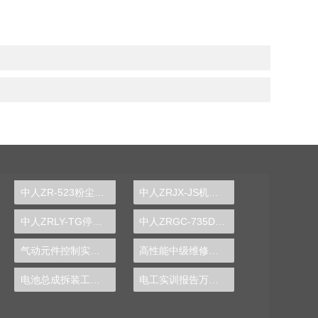
中人ZR-523粉尘粒径分布测定实验装置
中人ZRJX-JS机械设计课程创意组合实验平台
中人ZRLY-TG停车场管理系统实训装置
中人ZRGC-735DCS分布式过程控制系统实训装置
气动元件控制实训装置
高性能中级维修电工技能实训装置,维修电工技能实验台,电工实训台-中人
电池总成拆装工作实验台
电工实训报告万能模板