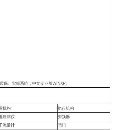
年质保。实操系统：中文专业版WINXP。
露机构
执行机构
电显露仪
变频器
子流量计
阀门