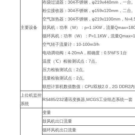
布袋过滤器：304不锈钢，φ219x440mm，一台
粉尘接收器：304不锈钢，φ159x120mm，二台
空气加热器：304不锈钢，φ219x1100mm，N=4
主要设备
鼓风机：功率（W）：p=1.1KW，流量Qmax=180
循环风机：功率（W）：P=1.1KW，流量Qmax=18
空气转子流量计：10-100m3/h
电动调动阀：4-20mA，精确度：0.5%FS 1台
温度（℃）检验测试点：7点。
压力检验测试点：2点。
流量检验测试点：2点。
联想计算机数值数值：CPU双核2.0，2G DD
上位机监控
RS485/232通讯变换器,MCGS工业组态系统
系统
变量
鼓风机出口流量
循环风机出口流量