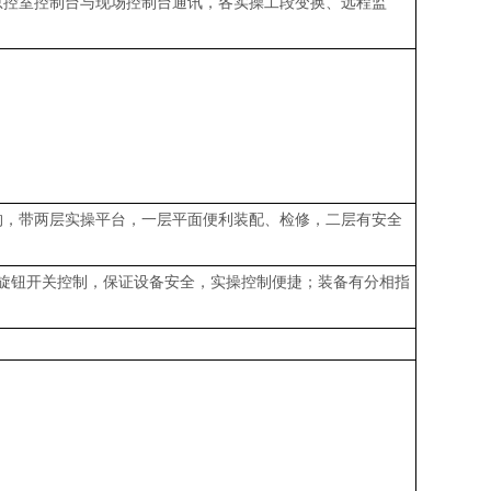
总控室控制台与现场控制台通讯，各实操工段变换、远程监
框体结构，带两层实操平台，一层平面便利装配、检修，二层有安全
旋钮开关控制，保证设备安全，实操控制便捷；装备有分相指