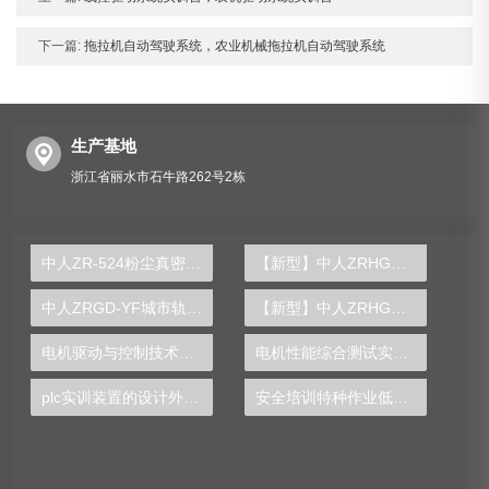
下一篇:
拖拉机自动驾驶系统，农业机械拖拉机自动驾驶系统
生产基地
浙江省丽水市石牛路262号2栋
中人ZR-524粉尘真密度测定实验装置
【新型】中人ZRHGGY-19反渗透膜制纯水实验装置
中人ZRGD-YF城市轨道交通客运服务礼仪仿真软件
【新型】中人ZRHGGY-19超滤膜分离实验装置
电机驱动与控制技术实训装置
电机性能综合测试实验装置
plc实训装置的设计外文文献有哪些
安全培训特种作业低压电工装置