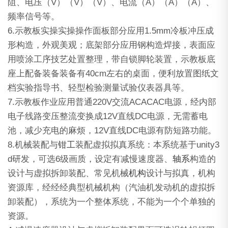
阻、电压（V）（V）（V）、电流（A）（A）（A）、
频率信号等。
6.示教板实操实操操作面板部分应用1.5mm冷板冲压成
形构造，外观美观；底架部分应用钢构造焊接，表面应
用喷涂工序技艺处置整理，带自锁脚轮装置，示教板底
座上配备装备装备有40cm左右的桌面，便利放置图纸文
档实验指导书、轻型检验测量试验仪表器具等。
7.示教板作业应用普通220V交流ACACAC电源，经内部
电子线路变压整流变换成12V直线DC电源，无需蓄电
池，减少充电的麻烦，12V直线DC电源有防短路功能。
8.机械装配与
钳工
装配虚拟拟真系统：本系统基于unity3
d研发，可选6级画质，设定有减慢速度器、
轴系
构造的
设计与虚拟拆卸装配、常见机械
机构
设计与拟真，机构
资源库，经经经典型机械机构（汽油机发动机的虚拟拆
卸装配），系统为一个整体系统，不能为一个个单独的
资源。