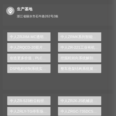
生产基地
浙江省丽水市石牛路262号2栋
中人ZRJXM-MC透明平面磨床教学模型
中人ZRMK系列智能煤矿特殊工种实操系统大全
中人ZRQCD-20双片多簧式离合器实训台
中人ZR-221工业有机废水处理成套实验装置
创造更多价值，PLC实验台助你成就工业梦想
挖掘机转向系统解剖实训装置
DSP电机控制系统实验装置
整车悬架结构系统展示拆装实训装置
中人ZR-523粉尘粒径分布测定实验装置
中人ZRJX-JS机械设计课程创意组合实验平台
中人ZRLY-TG停车场管理系统实训装置
中人ZRGC-735DCS分布式过程控制系统实训装置