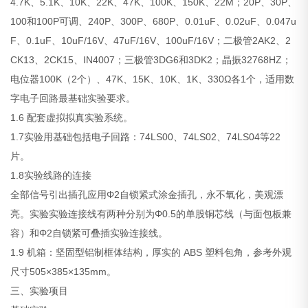
4.7K、5.1K、10K、22K、47K、100K、150K、22M；20P、30P、
100和100P可调、240P、300P、680P、0.01uF、0.02uF、0.047u
F、0.1uF、10uF/16V、47uF/16V、100uF/16V；二极管2AK2、2
CK13、2CK15、IN4007；三极管3DG6和3DK2；晶振32768HZ；
电位器100K（2个）、47K、15K、10K、1K、330Ω各1个，适用数
字电子回路最基础实验要求。
1.6 配套虚拟拟真实验系统。
1.7实验用基础包括电子回路：74LS00、74LS02、74LS04等22
片。
1.8实验线路的连接
全部信号引出插孔应用Φ2自锁紧式涂金插孔，永不氧化，美观漂
亮。实验实验连接线有两种分别为Φ0.5的单股铜芯线（与面包板兼
容）和Φ2自锁紧可叠插实验连接线。
1.9 机箱：坚固型铝制框体结构，厚实的 ABS 塑料包角，参考外观
尺寸505×385×135mm。
三、实验项目