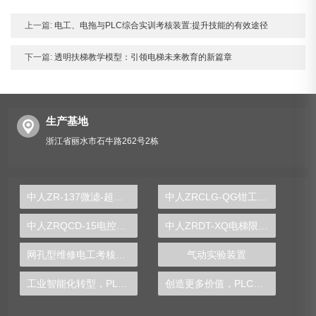
上一篇:
电工、电拖与PLC综合实训考核装置:提升技能的有效途径
下一篇:
透明扶梯教学模型：引领电梯未来教育的新篇章
生产基地
浙江省丽水市石牛路262号2栋
中人ZR-137微滤-超滤实验装置
中人ZRCLG-QG钳工工艺陈列柜
中人ZRQCD-15电控电动助力转向实训台
中人ZRDT-XQ电梯限速器安全钳联动机构实训装置
网孔型维修电工考核实训装置
气动实验装置
工业智能化转型，PLC实验台解锁成功密码
创造更多价值，PLC实验台助你成就工业梦想