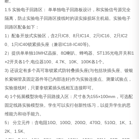
断。
1.5 实验电子回路区： 单单独电子回路板设计，和实验信号源完全
隔离，防止实验电子回路区接线时的误实操损坏主机箱。实验电子
回路区配备如下：
1）配备开放式实验区，含2只IC8、8只IC14、2只IC16、2只IC2
0、1只IC40锁紧插头座（兼容IC18-IC40等)。
2）提供单单独10MHZ晶振、8Ω喇叭、蜂鸣器、ST135光电开关和1
×2开关各1个,电位器100、4.7K、10K、100K各1个。
3) 还设定有多个高可靠锁紧式防转叠插头座(与包括块插头座、镀银
长紫铜管及固定器件等已内部连好)作为实验连接点、测量试验点，
实验接线时，只要拿锁紧插头线相互连接即可。
4) 1个拓展
模型
块电子回路接入区：尺寸各为155×100mm，可选配
固定线路实验模型块。学生可以实行创新性练习，以提升学生的思
维能力和动手能力。
5） 分立元件：含电阻10Ω、100Ω、200Ω、470Ω、510Ω、1K、1.
2K、1.5K、