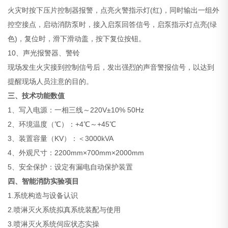
火灾时按下压片控制器报警，点亮火警指示灯(红)，同时输出一组外
控空接点，启动消防泵时，接入启泵回答信号，启泵指示灯点亮(绿
色)，复位时，滑下滑动盖，按下复位按钮。
10、声光报警器、警铃
现场发生火灾接到控制信号后，发出强烈的声音警报信号，以达到
提醒现场人员注意的目的。
三、技术功能数值
1、写入电源：一相三线～220V±10% 50Hz
2、环境温度（℃）：+4℃～+45℃
3、装置容量（KV）：＜3000kVA
4、外观尺寸：2200mm×700mm×2000mm
5、安全保护：设定有漏电自动保护装置
四、智能消防实验项目
1.系统构造与设备认识
2.喷淋灭火系统拟真系统装配与使用
3.喷淋灭火系统伺应状态实操