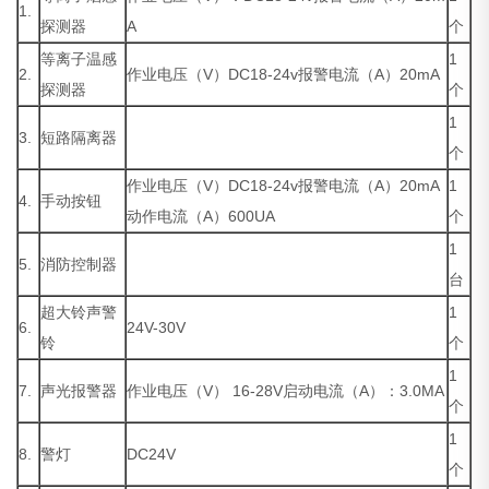
1.
探测器
A
个
等离子温感
1
2.
作业电压（V）DC18-24v报警电流（A）20mA
探测器
个
1
3.
短路隔离器
个
作业电压（V）DC18-24v报警电流（A）20mA
1
4.
手动按钮
动作电流（A）600UA
个
1
5.
消防控制器
台
超大铃声警
1
6.
24V-30V
铃
个
1
7.
声光报警器
作业电压（V） 16-28V启动电流（A）：3.0MA
个
1
8.
警灯
DC24V
个