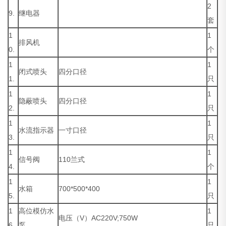
2
9.
继电器
套
1
1
排风机
0.
个
1
1
闭式喷头
四分口径
1.
只
1
1
隐蔽喷头
四分口径
2.
只
1
1
水流指示器
一寸口径
3.
只
1
1
信号阀
110兰式
4.
个
1
1
水箱
700*500*400
5.
只
1
高位模仿水
1
电压（V）AC220V;750W
6.
泵
只