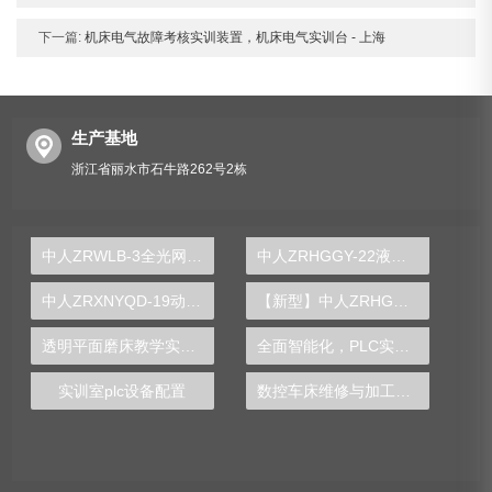
下一篇:
机床电气故障考核实训装置，机床电气实训台 - 上海
生产基地
浙江省丽水市石牛路262号2栋
中人ZRWLB-3全光网配线端接实训装置
中人ZRHGGY-22液膜分离实验装置
中人ZRXNYQD-19动力总成拆装工作台
【新型】中人ZRHGGY-07气固相固定床催化反应实验装置
透明平面磨床教学实验台
全面智能化，PLC实验台引领工业生产领域革新
实训室plc设备配置
数控车床维修与加工技术实验装置