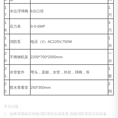
1
1
水位浮球阀
6分口径
7.
只
1
3
压力表
0-0-6MP
8.
只
1
1
消防泵
电压（V）AC220V;750W
9.
台
2
一
不锈钢机架
2200*700*2000mm
0.
台
2
1
水管套件
弯头，直能，水管，外丝，球阀，等
1.
套
2
2
喷水查看室
250*350mm
2.
间
常见问题：
1、如果我要购买智能消防系统实训装置,智能消防系统实训设备，