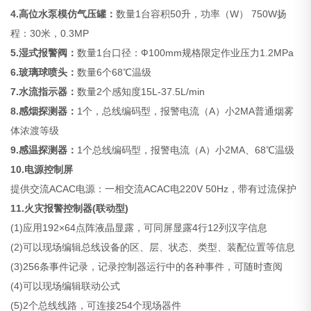
4.高位水泵模仿气压罐：
数量1台容积50升，功率（W） 750W扬
程：30米，0.3MP
5.湿式报警阀：
数量1台口径：Ф100mm规格限定作业压力1.2MPa
6.玻璃球喷头：
数量6个68℃温级
7.水流指示器：
数量2个感知度15L-37.5L/min
8.感烟探测器：
1个，总线编码型，报警电流（A）小2MA普通烟雾
体浓渡等级
9.感温探测器：
1个总线编码型，报警电流（A）小2MA、68℃温级
10.电源控制屏
提供交流ACAC电源：一相交流ACAC电220V 50Hz，带有过流保护
11.火灾报警控制器(联动型)
(1)应用192×64点阵液晶显露，可同屏显露4行12列汉字信息
(2)可以现场编辑总线设备的区、层、状态、类型、装配位置等信息
(3)256条事件记录，记录控制器运行中的各种事件，可随时查阅
(4)可以现场编辑联动公式
(5)2个总线线路，可连接254个现场器件