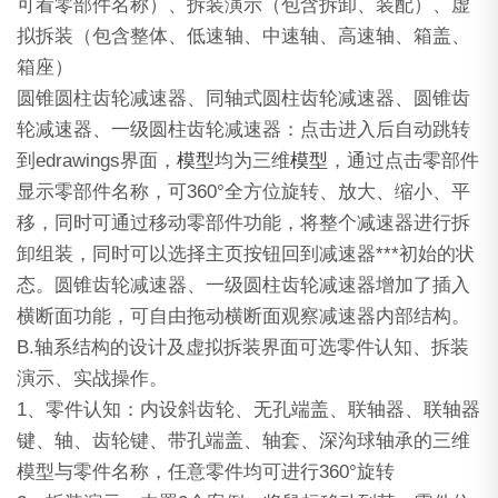
可看零部件名称）、拆装演示（包含拆卸、装配）、虚
拟拆装（包含整体、低速轴、中速轴、高速轴、箱盖、
箱座）
圆锥圆柱齿轮减速器、同轴式圆柱齿轮减速器、圆锥齿
轮减速器、一级圆柱齿轮减速器：点击进入后自动跳转
到edrawings界面，
模型
均为三维
模型
，通过点击零部件
显示零部件名称，可360°全方位旋转、放大、缩小、平
移，同时可通过移动零部件功能，将整个减速器进行拆
卸组装，同时可以选择主页按钮回到减速器***初始的状
态。圆锥齿轮减速器、一级圆柱齿轮减速器增加了插入
横断面功能，可自由拖动横断面观察减速器内部结构。
B.轴系结构的设计及虚拟拆装界面可选零件认知、拆装
演示、实战操作。
1、零件认知：内设斜齿轮、无孔端盖、联轴器、联轴器
键、轴、齿轮键、带孔端盖、轴套、深沟球轴承的三维
模型与零件名称，任意零件均可进行360°旋转