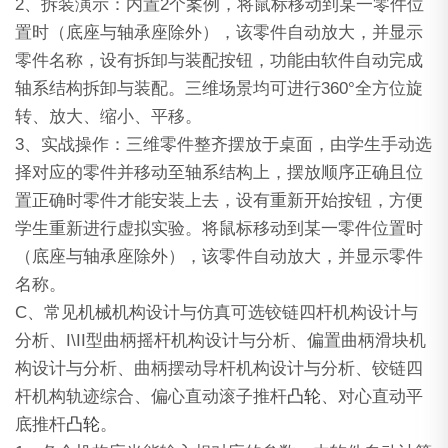
2、拆装演示：内置2个案例，将鼠标移动到某一零件位
置时（底座与轴承座除外），该零件自动放大，并显示
零件名称，设有拆卸与装配按钮，功能由软件自动完成
轴系结构拆卸与装配。三维场景均可进行360°全方位旋
转、放大、缩小、平移。
3、实战操作：三维零件整齐摆放于桌面，由学生手动选
择对应的零件并移动至轴系结构上，摆放顺序正确且位
置正确时零件才能安装上去，设有重新开始按钮，方便
学生重新进行虚拟实验。将鼠标移动到某一零件位置时
（底座与轴承座除外），该零件自动放大，并显示零件
名称。
C、常见机械机构设计与仿真可选铰链四杆机构设计与
分析、I\II型曲柄摇杆机构设计与分析、偏置曲柄滑块机
构设计与分析、曲柄摆动导杆机构设计与分析、铰链四
杆机构轨迹综合、偏心直动滚子推杆
凸轮
、对心直动平
底推杆
凸轮
。