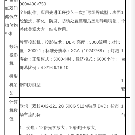
900×400×750
低
双门
全钢制作、应用先进工序技艺一次折弯组焊成型，表面
1
储
低立
经酸洗、磷化、防腐、防锈处置整理后应用静电喷塑，
个
物
储物
整体美观大方，结实耐用。
柜
柜
教育投影机，投影技术：DLP; 亮度：3000流明；对比
数码
度：3000:1；标准分辨率：XGA（1024*768）；灯泡
1
投影
寿命：正常模式：5000小时，经济模式：6000小时；
台
机
屏幕比例：4:3/16:9/16:10
投影
1
机吊
钢制万能型
套
架
计算
联想（双核AX2-221 2G 500G 512M独显 DVD）按市
1
机数
场主流配备
台
值
1、变焦：12倍光学放大，10倍电子放大;