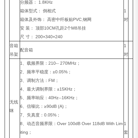
分频器： 1.8KHz
箱体型式： 倒相式
1
箱体及外饰： 高密中纤板贴PVC,钢网
对
安 装： 顶部10CM孔距2个M8吊挂
尺 寸： 200×340×240
音箱
1
配音箱
吊架
对
1、载频界限：210-- 270MHz；
2、频率平稳度：±0.05%；
3、调制方法：FM；
4、最大调制界限：±15KHz；
5、频率响应：40Hz--16KHz；
无线
6、信噪比：≥90dB (A)；
咪
7、失真度：0.05%；
8、动态音频界限：Over 100dB Over 118dB With Lim
1
iting；
套