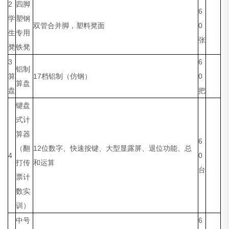
2
四脚
6
学
塑钢
双管合并脚，塑料凳面
0
生
专用
张
凳
铁凳
3
6
铝制
算
17档铝制（仿钢）
0
算盘
盘
把
键盘
式计
算器
6
（翻
12位数字、快速按键、大型显露屏、退位功能、总
4
0
打传
和运算
台
票计
数实
训）
中号
6