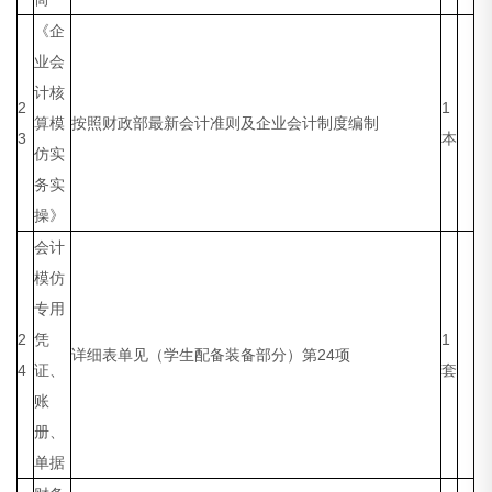
《企
业会
计核
2
1
算模
按照财政部最新会计准则及企业会计制度编制
3
本
仿实
务实
操》
会计
模仿
专用
2
凭
1
详细表单见（学生配备装备部分）第24项
4
证、
套
账
册、
单据