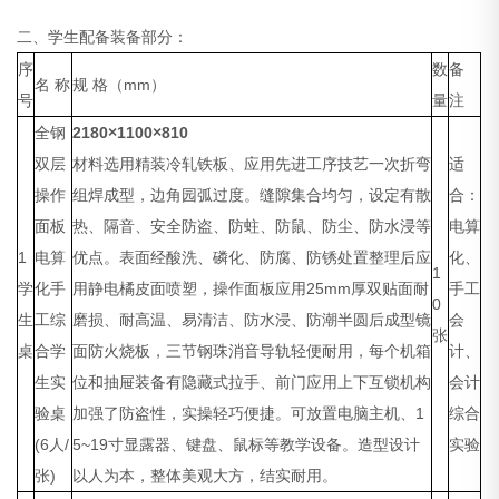
二、学生配备装备部分：
序
数
备
名 称
规 格（mm）
号
量
注
全钢
2180
×1100×810
双层
材料选用精装冷轧铁板、应用先进工序技艺一次折弯
适
操作
组焊成型，边角园弧过度。缝隙集合均匀，设定有散
合：
面板
热、隔音、安全防盗、防蛀、防鼠、防尘、防水浸等
电算
1
电算
优点。表面经酸洗、磷化、防腐、防锈处置整理后应
化、
1
学
化手
用静电橘皮面喷塑，操作面板应用25mm厚双贴面耐
手工
0
生
工综
磨损、耐高温、易清洁、防水浸、防潮半圆后成型镜
会
张
桌
合学
面防火烧板，三节钢珠消音导轨轻便耐用，每个机箱
计、
生实
位和抽屉装备有隐藏式拉手、前门应用上下互锁机构
会计
验桌
加强了防盗性，实操轻巧便捷。可放置电脑主机、1
综合
(6人/
5~19寸显露器、键盘、鼠标等教学设备。造型设计
实验
张)
以人为本，整体美观大方，结实耐用。