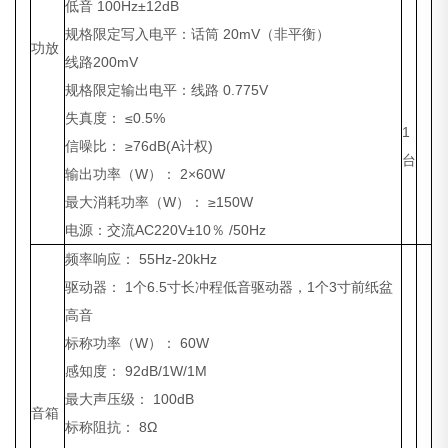
低音 100Hz±12dB
规格限定写入电平：话筒 20mV（非平衡）
功放
线路200mV
规格限定输出电平：线路 0.775V
失真度： ≤0.5%
1
信噪比： ≥76dB(A计权)
台
输出功率（W）： 2×60W
最大消耗功率（W）： ≥150W
电源：交流AC220V±10％ /50Hz
频率响应： 55Hz-20kHz
驱动器： 1个6.5寸长冲程低音驱动器，1个3寸前纸盆
高音
标称功率（W）： 60W
感知度： 92dB/1W/1M
最大声压级： 100dB
音箱
标称阻抗： 8Ω