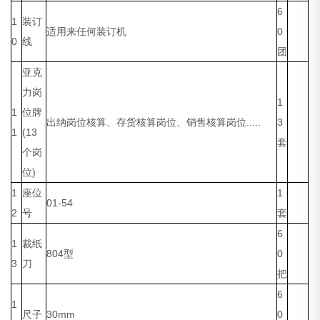
6
1
装订
适用来任何装订机
0
0
线
团
亚克
力岗
1
1
位牌
出纳岗位核算、存货核算岗位、销售核算岗位.....
3
1
(13
套
个岗
位)
1
座位
1
01-54
2
号
套
6
1
裁纸
804型
0
3
刀
把
6
1
尺子
30mm
0