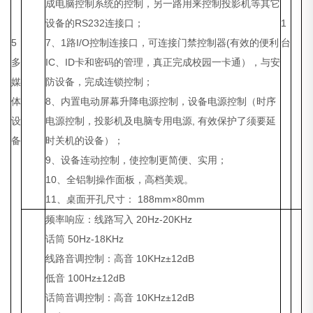
成电脑控制系统的控制，另一路用来控制投影机等其它
设备的RS232连接口；
1
5
7、1路I/O控制连接口，可连接门禁控制器(有效的便利
台
多
IC、ID卡和密码的管理，真正完成校园一卡通），与安
媒
防设备，完成连锁控制；
体
8、内置电动屏幕升降电源控制，设备电源控制（时序
设
电源控制，投影机及电脑专用电源, 有效保护了须要延
备
时关机的设备）；
9、设备连动控制，使控制更简便、实用；
10、全铝制操作面板，高档美观。
11、桌面开孔尺寸： 188mm×80mm
频率响应：线路写入 20Hz-20KHz
话筒 50Hz-18KHz
线路音调控制：高音 10KHz±12dB
低音 100Hz±12dB
话筒音调控制：高音 10KHz±12dB