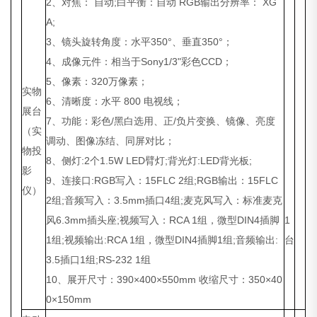
2、对焦： 自动;白平衡：自动 RGB输出分辨率： XG
A;
3、镜头旋转角度：水平350°、垂直350°；
4、成像元件：相当于Sony1/3"彩色CCD；
5、像素：320万像素；
实物
6、清晰度：水平 800 电视线；
展台
7、功能：彩色/黑白选用、正/负片变换、镜像、亮度
（实
调动、图像冻结、同屏对比；
物投
8、侧灯:2个1.5W LED臂灯;背光灯:LED背光板;
影
9、连接口:RGB写入：15FLC 2组;RGB输出：15FLC
仪）
2组;音频写入：3.5mm插口4组;麦克风写入：标准麦克
风6.3mm插头座;视频写入：RCA 1组，微型DIN4插脚
1
1组;视频输出:RCA 1组，微型DIN4插脚1组;音频输出:
台
3.5插口1组;RS-232 1组
10、展开尺寸：390×400×550mm 收缩尺寸：350×40
0×150mm