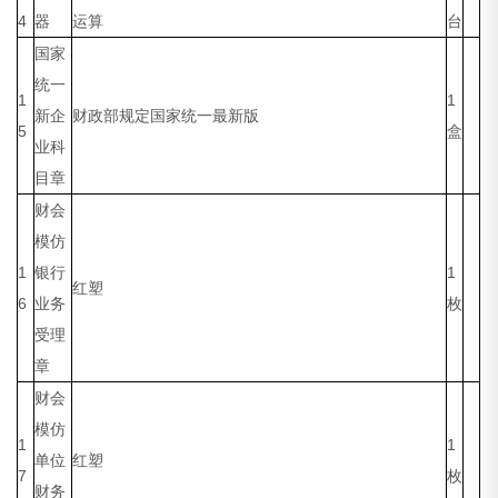
4
器
运算
台
国家
统一
1
1
新企
财政部规定国家统一最新版
5
盒
业科
目章
财会
模仿
1
银行
1
红塑
6
业务
枚
受理
章
财会
模仿
1
1
单位
红塑
7
枚
财务