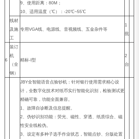
9、使用距离：80M；
10、适用温度（℃）：-20℃~55℃
线材
1
及施
专用VGA线、电源线、音视频线、五金杂件等
批
工
装订
机
2
6
精标-Ⅰ型
（全
台
钢）
JBY全智能语音点验钞机：针对银行使用需求精心设
计，全数字化技术对纸币实行智能化识别，检验测试更
精确可靠，功能全面兼容。
1、故障自诊断及信息提醒。
2、伪钞识别功能：荧光、磁性、穿透、纸质综合、磁
性安全线检伪。
3、设定有多种子选手作业状态，智能点钞、分版处置