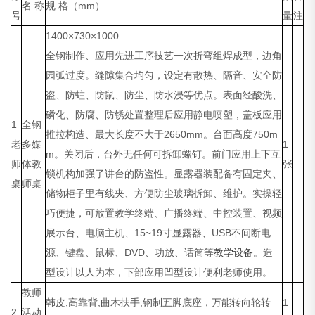
名 称
规 格（mm）
号
量
注
1400×730×1000
全钢制作、应用先进工序技艺一次折弯组焊成型，边角
园弧过度。缝隙集合均匀，设定有散热、隔音、安全防
盗、防蛀、防鼠、防尘、防水浸等优点。表面经酸洗、
磷化、防腐、防锈处置整理后应用静电喷塑，盖板应用
1
全钢
推拉构造、最大长度不大于2650mm。台面高度750m
老
多媒
1
m。关闭后，台外无任何可拆卸螺钉。前门应用上下互
师
体教
张
锁机构加强了讲台的防盗性。显露器装配备有固定夹、
桌
师桌
储物柜子里有线夹、方便防尘玻璃拆卸、维护。实操轻
巧便捷，可放置教学终端、广播终端、中控装置、视频
展示台、电脑主机、15~19寸显露器、USB不间断电
源、键盘、鼠标、DVD、功放、话筒等
教学设备
。造
型设计以人为本，下部应用凹型设计便利老师使用。
教师
韩皮,高靠背,曲木扶手,钢制五脚底座，万能转向轮转
1
2
活动