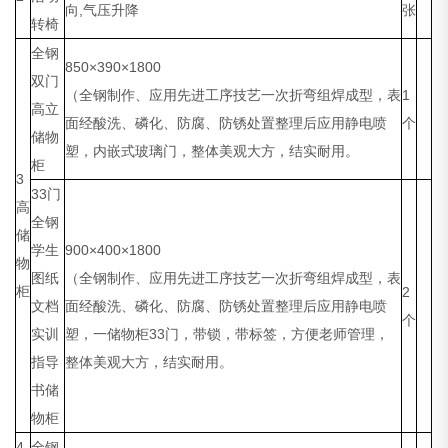
向,气压升降
张
转椅
全钢
850×390×1800
双门
（全钢制作、应用先进工序技艺一次折弯组焊成型，表
1
高立
面经酸洗、磷化、防腐、防锈处置整理后应用静电喷
个
储物
塑，内嵌式玻璃门，整体美观大方，结实耐用。
柜
3
33门
高
全钢
储
学生
900×400×1800
物
图纸
（全钢制作、应用先进工序技艺一次折弯组焊成型，表
柜
2
文档
面经酸洗、磷化、防腐、防锈处置整理后应用静电喷
个
实训
塑，一储物柜33门，带锁，带标签，方便老师管理，
指导
整体美观大方，结实耐用。
书储
物柜
4
全钢