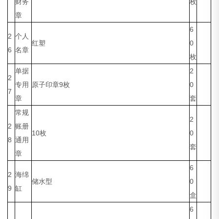
财务
枚
章
6
2
个人
红塑
0
6
名章
枚
单据
2
2
专用
原子印章9枚
0
7
章
套
常规
2
2
账册
10枚
0
8
通用
套
章
6
2
海绵
储水型
0
9
缸
盒
6