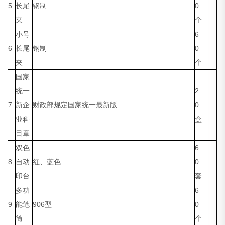
5
长尾
钢制
0
夹
个
小号
6
6
长尾
钢制
0
夹
个
国家
统一
2
7
新企
财政部规定国家统一最新版
0
业科
盒
目章
双色
6
8
自动
红、蓝色
0
印台
套
多功
6
9
能笔
906型
0
筒
个