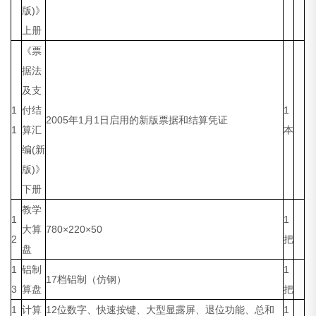
版)》
上册
《票
据法
及支
1
付结
1
2005年1月1日启用的新版票据和结算凭证
1
算汇
本
编(新
版)》
下册
教学
1
1
大算
780×220×50
2
把
盘
1
铝制
1
17档铝制（仿钢）
3
算盘
把
1
计算
12位数字、快速按键、大型显露屏、退位功能、总和
1