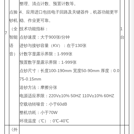
整理、清点计数、预置计数等。
点验
4、应用进口包括电子回路及关键器件，机器功能更平
钞机
稳、作业更可靠。
（全
技术功能指标：
1
7
智能
点钞速度：大于900张/分钟
台
语
进钞与接钞容量（KV）：在于130张
音）
计数字显露示界限：1-999张
预置数字显露示界限：1-999张
点钞尺寸：长度100-190mm 宽度50-90mm 厚度：0.0
75-0.15mm
送钞方法：摩擦分张
电源适应界限：220V±10% 50HZ 110V±10% 60HZ
空载动转噪音：小于60dB
整机功耗：小于70W
环境温度（℃）：0℃-40℃
《外