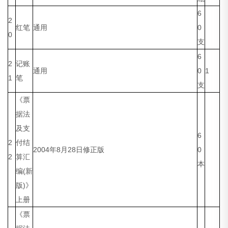
6
2
红笔
通用
0
0
支
6
2
记账
通用
0
1
1
笔
支
《票
据法
及支
6
2
付结
2004年8月28日修正版
0
2
算汇
本
编(新
版)》
上册
《票