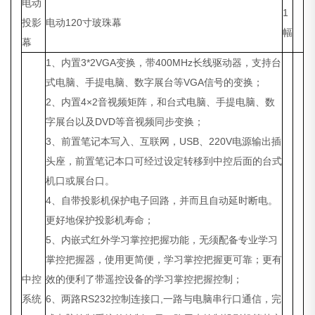
电动
1
投影
电动120寸玻珠幕
幅
幕
1、内置3*2VGA变换，带400MHz长线驱动器，支持台
式电脑、手提电脑、数字展台等VGA信号的变换；
2、内置4×2音视频矩阵，和台式电脑、手提电脑、数
字展台以及DVD等音视频同步变换；
3、前置笔记本写入、互联网，USB、220V电源输出插
头座，前置笔记本口可经过设定转移到中控后面的台式
机口或展台口。
4、自带投影机保护电子回路，并而且自动延时断电。
更好地保护投影机寿命；
5、内嵌式红外学习掌控把握功能，无须配备专业学习
掌控把握器，使用更简便，学习掌控把握更可靠；更有
中控
效的便利了带遥控设备的学习掌控把握控制；
系统
6、两路RS232控制连接口,一路与电脑串行口通信，完