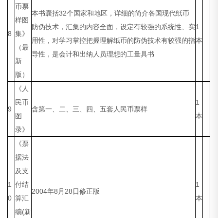
币票
本书囊括32个国家和地区，详细的简介各国现代纸币
样图
防伪技术，汇集的内容全面，设定有较强的系统性、实
1
8
集》
用性，对学习掌控把握理解纸币的防伪技术有较强的指
本
（最
导性，是会计和出纳人员理想的工量具书
新
版）
《人
民币
1
9
含第一、二、三、四、五套人民币票样
图
本
录》
《票
据法
及支
1
付结
1
2004年8月28日修正版
0
算汇
本
编(新