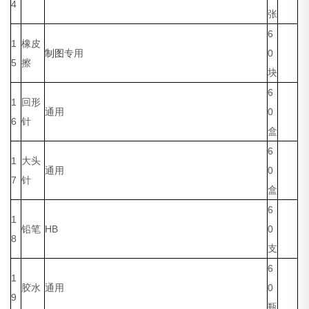
4
张
6
1
橡皮
制图
专用
0
5
擦
块
6
1
回形
通用
0
6
针
盒
6
1
大头
通用
0
7
针
盒
6
1
铅笔
HB
0
8
支
6
1
胶水
通用
0
9
瓶