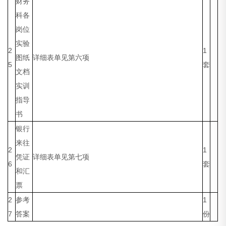
财务
科各
岗位
实验
2
1
图纸
详细表单见第六项
5
套
文档
实训
指导
书
银行
来往
2
1
凭证
详细表单见第七项
6
套
和汇
票
2
参考
1
7
答案
份