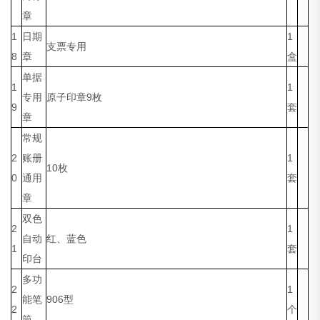
章
1
日期
1
支票专用
8
章
盒
单据
1
1
专用
原子印章9枚
9
套
章
常规
2
账册
1
10枚
0
通用
套
章
双色
2
1
自动
红、蓝色
1
套
印台
多功
2
1
能笔
906型
2
个
筒