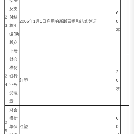
据法
及支
6
2
付结
2005年1月1日启用的新版票据和结算凭证
0
3
算汇
本
编(新
版)》
下册
财会
模仿
2
2
银行
红塑
0
4
业务
枚
受理
章
财会
模仿
6
2
单位
红塑
0
5