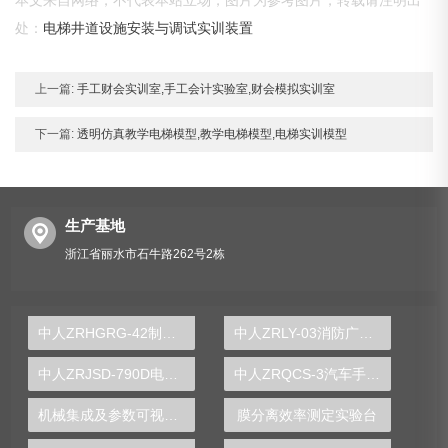
本文来自网络，不代表本站立场，图片为参考图片，转载请注明出
处：
电梯井道设施安装与调试实训装置
上一篇:
手工财会实训室,手工会计实验室,财会模拟实训室
下一篇:
透明仿真教学电梯模型,教学电梯模型,电梯实训模型
生产基地
浙江省丽水市石牛路262号2栋
中人ZRHGRG-42制冷制热实验台
中人ZRLY-03消防广播电话系统实训装置
中人ZRJSD-790D电子技术实训装置
中人ZRQCS-3汽车手动空调实训台
机械集成及参数可视化分析实验台
膜分离效率测定实验台