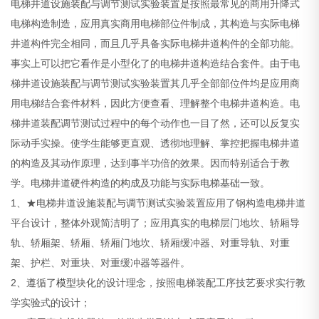
电梯井道设施装配与调节测试实验装置是按照最常见的商用升降式
电梯构造制造，应用真实商用电梯部位件制成，其构造与实际电梯
井道构件完全相同，而且几乎具备实际电梯井道构件的全部功能。
事实上可以把它看作是小型化了的电梯井道构造结合套件。由于
电
梯井道设施装配与调节测试实验装置
其几乎全部部位件均是应用商
用电梯结合套件材料，因此方便查看、理解整个电梯井道构造。电
梯井道装配调节测试过程中的每个动作也一目了然，还可以反复实
际动手实操。使学生能够更直观、透彻地理解、掌控把握电梯井道
的构造及其动作原理，达到事半功倍的效果。因而特别适合于教
学。电梯井道硬件构造的构成及功能与实际电梯基础一致。
1、★
电梯井道设施装配与调节测试实验装置
应用了钢构造电梯井道
平台设计，整体外观简洁明了；应用真实的电梯层门地坎、轿厢导
轨、轿厢架、轿厢、轿厢门地坎、轿厢缓冲器、对重导轨、对重
架、护栏、对重块、对重缓冲器等器件。
2、遵循了
模型
块化的设计理念，按照电梯装配工序技艺要求实行教
学实验式的设计；