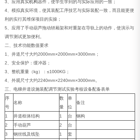
3、应用真实
机构
器件，使学生学到的与实际应用的一致；
4、模拟真实环境，使其装配工序技艺与实际装配一致，而且能更便
利的实行其维保项目的实操；
5、应用了手动葫芦拖动轿厢架和对重架在导轨上的动作，使演示与
调节测试更加便利。
二、技术功能数值要求
1、井道尺寸大约2000mm×2000mm×3000mm；
2、安全保护：缓冲器；
3、整机重量（kg）：≤1000KG；
4、外观尺寸大约2240mm×2240mm×3000mm。
三、
电梯井道设施装配调节测试实验考核设备配备表单
序
数
单
名称
备注
号
量
位
1
井道框体结构
1
台
钢构
2
手动葫芦
2
台
3
钢丝线及线坠
1
套