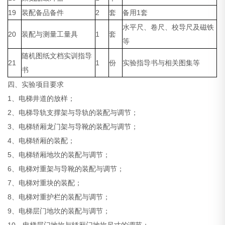
19
装配备品备件
2
套
备用1套
水平尺、卷尺、校导尺及磁铁
20
装配与测量工量具
1
套
等
随机图纸文档实训指导
21
1
份
实验指导书与相关图集等
书
四、实验项目要求
1、电梯井道的放样；
2、电梯导轨支撑架与导轨的装配与调节；
3、电梯轿厢龙门架与导靴的装配与调节；
4、电梯轿厢的装配；
5、电梯轿厢地坎的装配与调节；
6、电梯对重架与导靴的装配与调节；
7、电梯对重块的装配；
8、电梯对重护栏的装配与调节；
9、电梯层门地坎的装配与调节；