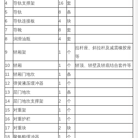
4
导轨支撑架
16
套
5
导轨
8
条
6
导轨连接板
4
块
7
导靴
8
套
8
润滑油瓶
4
套
拉杆座、斜拉杆及减震橡胶座
9
轿厢架
1
个
等
10
轿厢
1
个
轿顶、轿壁及轿底结合套件等
11
轿厢门地坎
1
条
12
弹簧
液压
缓冲器
1
个
13
层门地坎
1
条
14
层门地坎支撑架
2
个
15
对重架
1
个
16
对重护栏
1
个
17
对重块
2
块
18
聚氨酯缓冲器
1
个