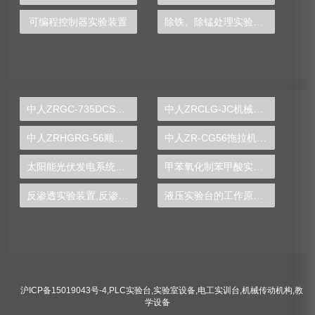
可编程控制器实验装置
除铁、除锰处理实验装置
中人ZRGC-735DCS分布式过程控制系统实训装置
中人ZRCLG-JC机械基础陈列柜（触控语音解说，精制铝模型）
中人ZRHGRG-56顺逆流传热实验台
中人ZR-CG56拖拉机变速箱解剖模型
太阳能光伏发电系统实验实训装置,光伏发电系统实验装置-中人
甲苯氧化制苯甲酸实验装置
反渗透实验装置,反渗透实验设备
液压实验台的工作原理图片,机构运动方案设计实验设计方案模板
沪ICP备15019043号-4
,
PLC实验台
,
实验室设备
,
电工实训台
,
机械传动机构
,
教
学设备