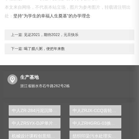
本文来自网络，不代表本站立场，图片为参考图片，转载请注明出
处：
坚持“为学生的幸福人生奠基”的办学理念
上一篇:
见证2021，期待2022，元旦快乐
下一篇:
喝了腊八粥，便把年来数
生产基地
浙江省丽水市石牛路262号2栋
中人ZR-284污泥沉降实验台
中人ZRJX-CCQ齿轮传动强度设计综合实验台
中人ZRSYX-DJP单片机技术实验开发系统
中人ZRHGRG-03换热器综合实验台
机械设计课程创意组合实验装置
纺织印染污水处理实验台