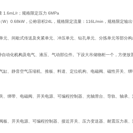
.6mL/r；规格限定压力 6MPa
（W）0.68kW，公称容积24L，规格限定流量：116L/min，规格限定输出
单元、间歇式传送及夹紧单元、冲压单元、钻孔单元、分拣单元等部分构
种自动化
机构
及电气、液压、气动部位件。下设大吊储物柜一个，方便放
气缸、静音空气压缩机、推板、料道、定位机构、电磁阀、磁性开关、绑
关、绑带、电磁阀、开关电源、可编程控制器、光轴滑台、导轨、轴承、
阀板、开关电源、可编程控制器、接近开关、压力变送器、耐震压力表、