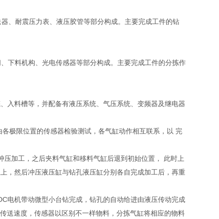
送器、耐震压力表、液压胶管等部分构成。主要完成工件的钻
阀、下料机构、光电传感器等部分构成。主要完成工件的分拣作
拣、入料槽等，并配备有液压系统、气压系统、变频器及继电器
由各极限位置的传感器检验测试，各气缸动作相互联系，以 完
冲压加工，之后夹料气缸和移料气缸后退到初始位置， 此时上
位上，然后冲压液压缸与钻孔液压缸分别各自完成加工后，再重
DC电机带动微型小台钻完成，钻孔的自动给进由液压传动完成
前传送速度，传感器以区别不一样物料，分拣气缸将相应的物料