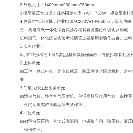
2.外观尺寸：1400mm×960mm×750mm
3.微型液压动力源：规格限定功率（W） 735W；规格限定排量 1
4.静音空气压缩机：作业电源AC220V±10% 50Hz，写入功率
三、机电液气一体化综合实验考核装置各部位件说明及构成
机电液气一体化综合实验考核装置主要采用实验作业台、上料
1.实验作业台
应用带T形槽的工业铝制型材实操操作面板，方便拆卸装配各
2.上料单元
由工件、井式料仓、光电传感器、防工件啮合隔离机构、送料
业。
3.间歇式传送及夹紧单元
由滑台气缸、静音空气压缩机、单活塞杆双作用气缸、磁性开
工件的间歇式传送和定位夹紧作业。
4.冲压单元
由微型液压泵站、直动式溢流阀、电磁换向阀、液压缸、液压
工模仿作业。