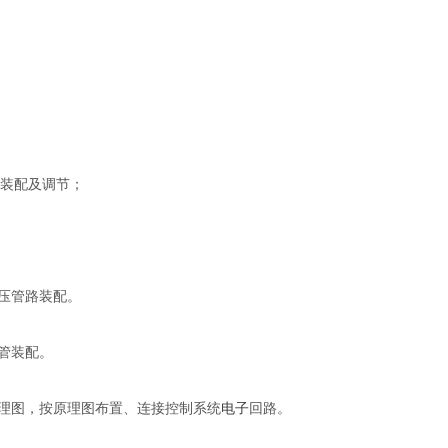
位装配及调节；
压管路装配。
管装配。
理图，按原理图布置、连接控制系统
电子
回路。