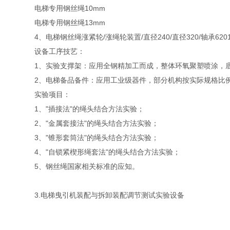
电梯专用钢丝绳
10mm
电梯专用钢丝绳
13mm
4、电梯钢丝绳涨紧轮/涨绳轮装置/直径240/直径320/轴承6201/
设备工序技艺：
1、实验支撑架：应用全钢精加工而成，整体环氧聚塑喷涂，
2、电梯备品备件：应用工业级器件，部分机构按实际规格比
实验项目：
1、"插接法"的绳头结合方法实验；
2、"金属套接法"的绳头结合方法实验；
3、"锥形套筒法"的绳头结合方法实验；
4、"自锁紧楔形绳套法"的绳头结合方法实验；
5、钢丝绳国家相关标准的应知。
3.电梯曳引机装配与拆卸装配调节测试实验设备