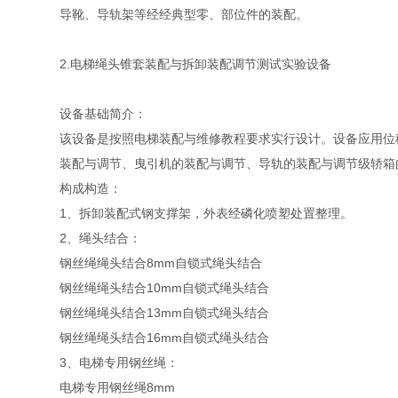
导靴、导轨架等经经典型零、部位件的装配。
2.电梯绳头锥套装配与拆卸装配调节测试实验设备
设备基础简介：
该设备是按照电梯装配与维修教程要求实行设计。设备应用位
装配与调节、曳引机的装配与调节、导轨的装配与调节级轿箱
构成构造：
1、拆卸装配式钢支撑架，外表经磷化喷塑处置整理。
2、绳头结合：
钢丝绳绳头结合
8mm
自锁式绳头结合
钢丝绳绳头结合
10mm
自锁式绳头结合
钢丝绳绳头结合
13mm
自锁式绳头结合
钢丝绳绳头结合
16mm
自锁式绳头结合
3、电梯专用钢丝绳：
电梯专用钢丝绳
8mm