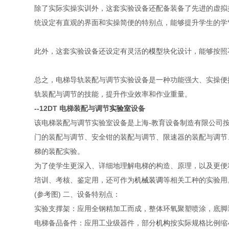
除了实际实操实训外，这套实验设备还配备装备了先进的虚拟
统设定有直观的界面和实操简便的特别点，能够提升学生的学
此外，这套实验设备还设定有灵活的
模型
块化设计，能够按照
总之，电梯导轨装配与调节实验设备是一种功能强大、实操便
轨装配与调节的技能，提升作业效率和作业重量。
--12DT
电梯装配与调节
实验室
设备
该电梯装配与调节实验室设备是上海-教育设备制造有限公司
门的装配与调节、安全钳的装配与调节、限速器的装配与调节
梯的装配实验。
为了使学生更深入、详细地理解电梯的构造、原理，以及更便
培训、考核、鉴定用，还可作为
机械装调
等相关工种的实验用
(参考图)
二、设备特别点：
实验支撑架：应用全钢精加工而成，整体环氧聚塑喷涂，底脚
电梯备品备件：应用工业级器件，部分
机构
按实际规格比例缩