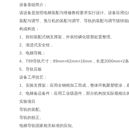
设备基础简介：
该设备是按照电梯装配与维修教程要求实行设计。设备应用位
装配与调节、曳引机的装配与调节、导轨的装配与调节级轿箱
构成构造：
1、拆卸装配式钢支撑架，外表经磷化喷塑处置整理。
2、渐进式安全钳，
3、电梯导靴；
4、T89导轨尺寸：
89mm
×
62mm
×
16mm
，长度
2000mm
×2
5、导轨压板
设备工序技艺：
1、实验支撑架：应用全钢精加工而成，整体环氧聚塑喷涂，
2、电梯备品备件：应用工业级器件，部分机构按实际规格比
实验项目
导轨的装配。
导轨的校正。
电梯导轨国家相关标准的应知。