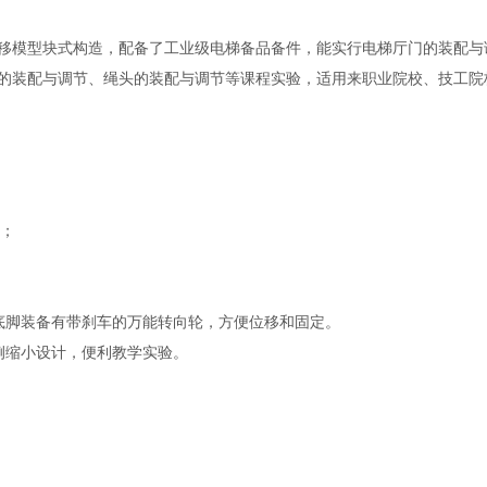
移模型块式构造，配备了工业级电梯备品备件，能实行电梯厅门的装配与
的装配与调节、绳头的装配与调节等课程实验，适用来职业院校、技工院
条；
底脚装备有带刹车的万能转向轮，方便位移和固定。
例缩小设计，便利教学实验。