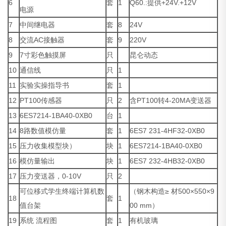
6
套
1
Q60.:提供+24V.+12V
电源
7
中间继电器
套
8
24V
8
交流AC接触器
套
9
220V
9
7寸彩色触摸屏
只
昆仑动态
10
通信线
只
1
11
实验实操指导书
套
1
12
PT100传感器
只
2
含PT100转4-20MA变送器
13
6ES7214-1BA40-0XB0
台
1
14
8路数值模仿量
套
1
6ES7 231-4HF32-0XB0
15
压力收集模型块）
块
1
6ES7214-1BA40-0XB0
16
模仿量输出
块
1
6ES7 232-4HB32-0XB0
17
压力变送器，0-10V
只
2
可位移式学生终端计算机数
（钢木构造≥ 材500×550×9
18
套
1
值台架
00 mm）
19
系统 流程图
套
1
有机玻璃