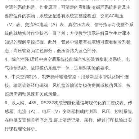
空调的系统构造、作业原理，可清楚的看到制冷循环系统构造及主
要部位件的实物，系统还配备有系统完整流程图、交流AC电压
（V）表、交流AC电流（A）表、真空压力表、信号指示灯使整个系
统的就地实时作业状态一目了然；方便教学演示讲解及学生对课本
知识的理解掌控把握。此外，管路中设定有视液镜可查看制冷剂状
态；高压管路为红色部分，低压管路为蓝色部分。
4、综合性强
暖通中央空调系统技能综合实验装置
集制冷系统、电
气控制系统、故障模仿系统于一体，适用对实验的要求。
5、中央空调制冷、
制热
循环输送管路：用最新型水管以及铜件连
接。输送管路经电磁阀、风机盘管输送给模仿房间或模仿风管、按
照所需调动风速开关或风量。
6、以太网、485、RS232构成智能化通信与现代化的工控仪表、
传
感器
、电流（A）、电压（V）变送器构成的测温、风压、控制系统,
在电脑安置相关程序之后,屏上清楚记录、采样、经过打印机输出实
行课程理论解析。