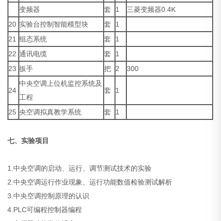
变频器
套
1
三菱变频器0.4K
20
实验台控制智能模型块
套
1
21
组态系统
套
1
22
通讯电缆
套
1
23
扳手
把
2
300
中央空调上位机监控系统及
24
套
1
工程
25
央空调拟真教学系统
套
1
七、实验项目
1.中央空调的启动、运行、调节测试技术的实验
2.中央空调运行作业现象、运行功能数值检验测试解析
3.中央空调控制原理的认识
4.PLC可编程控制器编程