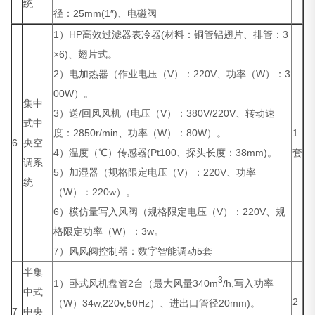
统
径：25mm(1″)、电磁阀
1）HP高效过滤器表冷器(材料：铜管铝翅片、排管：3
×6)、翅片式。
2）电加热器（作业电压（V）：220V、功率（W）：3
00W）。
集中
3）送/回风风机（电压（V）：380V/220V、转动速
式中
度：2850r/min、功率（W）：80W）。
1
6
央空
4）温度（℃）传感器(Pt100、探头长度：38mm)。
套
调系
5）加湿器（规格限定电压（V）：220V、功率
统
（W）：220w）。
6）模仿量写入风阀（规格限定电压（V）：220V、规
格限定功率（W）：3w。
7）风风阀控制器：数字智能调动5套
半集
3
1）卧式风机盘管2台（最大风量340m
/h,写入功率
中式
2
（W）34w,220v,50Hz）、进出口管径20mm)。
7
中央