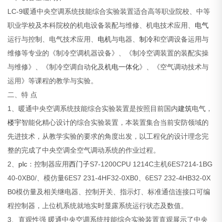
LC-9暖通中央空调系统技能综合实验装置适合高等职业院校、中等
职业学校及本科院校的机电设备装配与维修、机电技术应用、
电气
运行与控制、电气技术应用、
电机
与电器、
制冷
和空调设备运用与
维修等专业的《制冷空调机器设备》、《制冷空调装置的装配实操
与维修》、《制冷空调自动化及
机电一体化
》、《空气调动技术与
运用》等课程的教学与实验。
二、特 点
1、暖通中央空调系统技能综合实验装置是按照目前国内
建筑
电气，
楼宇
智能化精心设计的综合实验装置，本装置集合当前安防领域的
先进技术，从教学实验的要求的角度出发，以工程化的设计理念完
整的完成了中央空调全空气调动系统的作业过程。
2、
plc
：控制器应用
西门子
S7-1200CPU 1214C主机6ES7214-1BG
40-0XB0/、模仿量6ES7 231-4HF32-0XB0、6ES7 232-4HB32-0X
B0模仿量及相关继电器、控制开关、指示灯、标准通信连接口可编
程控制器，上位机系统就地实时显露系统运行状态及数值。
3、直观性强
暖通中央空调系统技能综合实验装置
直观展示了中央