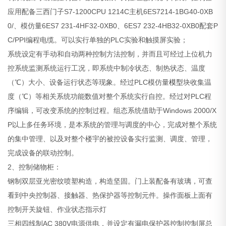
应用配备三西门子S7-1200CPU 1214C主机6ES7214-1BG40-0XB
0/、模仿量6ES7 231-4HF32-0XB0、6ES7 232-4HB32-0XB0配套P
C/PPI编程电缆。可以实行单独的PLC实验和触摸屏实验；
系统设定有手动和自动两种控制方法控制，并而且可经过上位机力
控系统监测系统运行工况，即系统中制冷状态、制热状态、温度
（℃）大小、设备运行状态等现象。经过PLC模仿量
模型
块收集温
度（℃）等相关系统功能数值对整个系统实行自控。经过对PLC程
序编辑，可改变系统的控制过程。组态系统借助于Windows 2000/X
P以上多任务环境，是本系统的管理与调度的中心，完成对整个系统
的集中管理、以及对整个楼宇的被控设备实行监测、调度、管理，
完成设备的联动控制。
2、控制储物柜：
钢制双层亚光密纹喷塑构造，构造坚固。门上装配备有玻璃，可查
看到中央控制器、接触器、热保护器等控制元件。操作面板上面有
控制开关旋钮、作业状态指示灯
三相四线制AC 380V电源供电，并设定有漏电保护器控制控制屏总