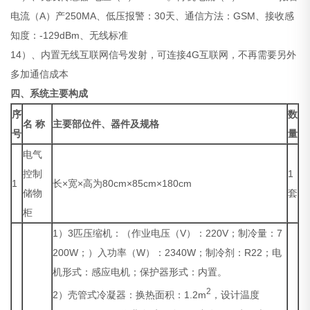
电流（A）产250MA、低压报警：30天、通信方法：GSM、接收感
知度：-129dBm、无线标准
14）、内置无线互联网信号发射，可连接4G互联网，不再需要另外
多加通信成本
四、系统主要构成
序
数
名 称
主要部位件、器件及规格
号
量
电气
控制
1
1
长×宽×高为80cm×85cm×180cm
储物
套
柜
1）3匹压缩机：（作业电压（V）：220V；制冷量：7
200W；）入功率（W）：2340W；制冷剂：R22；电
机形式：感应电机；保护器形式：内置。
2
2）壳管式冷凝器：换热面积：1.2m
，设计温度