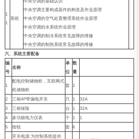
中央空调的基础认识
中央空调主要构成器件的构造及作业原理
1
系统
中央空调的空气处置整理系统作业原理
1
中央空调的水系统作业原理
中央空调的制冷系统常见故障的维修
中央空调的制热系统常见故障的维修
六、系统主要配备
编
单
数
名称
号
位
量
配电控制储物柜，互联网式
1
套
1
机储物柜
2
三相4P带漏电开关
只
1
32A
3
三相保险
台
1
32A
4
多功能电力仪表
个
1
1
5
按钮
套
6
开关电源:为控制系统提供