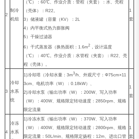
（℃）：60℃、作业介质：管程（夹套）：水、壳程
制冷
1
（壳体）：R22。
2
机组
套
3）储液罐（容量（KV）：2L
4）内平衡式热力膨胀阀
5）干燥过滤器
2
6）干式蒸发器（换热面积：1.6m
，设计温度
（℃）：40℃。作业介质：水管程（夹套）：R22、壳
程（壳体）。
3
1)冷却塔（冷却水量：3m
/h、外观尺寸：Φ75cm×11
冷却
3cm、电机功率（W）：0.18kW）、
1
3
水系
2)冷却水泵（输出功率（W）：200W、写入功率
套
统
（W）：400W、规格限定转动速度：2850rpm、规格
限定流量
1)冷冻水泵（输出功率（W）：370W、写入功率
冷冻
（W）：400W、规格限定转动速度：2800rpm、规格
1
4
水系
限定流量：50L/min、规格限定扬程：12m、进出口管
套