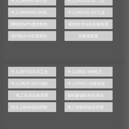
中人ZRPMX-06小型过程控制实验装置
中人ZRCLG-GC《公差配合》示教陈列柜
中人ZRHGRG-56风量风压测定实验台
中人ZRGYZ-GC工业传感器应用技术实验台
网络型MPS柔性制造实验台
家电技术综合实验装置
现代制冷与空调系统实训台
实验室配套
中人ZRYCCG-5工业传感器检测实验装置
中人ZRDL-WB电力系统微机保护综合实训装置
中人ZRLR-2017Q制冷管路维修基本技能实训装置
中人ZRGC-19柴油发动机实训台
电工实训实验原理
福特蒙迪欧电控发动机实训台
指尖上的自动化控制，PLC实验台打造智慧学习新体验
电工技能训练实训报告总结