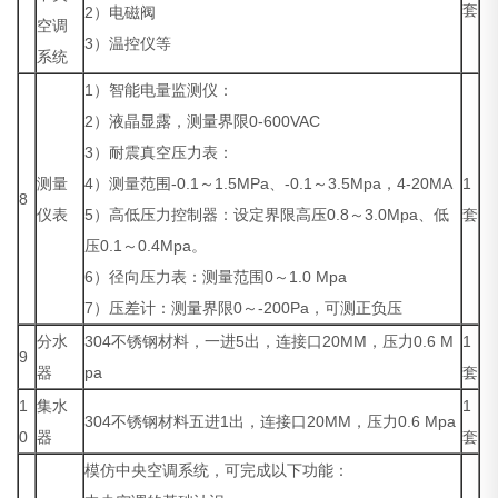
套
2）电磁阀
空调
3）温控仪等
系统
1）智能电量监测仪：
2）液晶显露，测量界限0-600VAC
3）耐震真空压力表：
测量
4）测量范围-0.1～1.5MPa、-0.1～3.5Mpa，4-20MA
1
8
仪表
5）高低压力控制器：设定界限高压0.8～3.0Mpa、低
套
压0.1～0.4Mpa。
6）径向压力表：测量范围0～1.0 Mpa
7）压差计：测量界限0～-200Pa，可测正负压
分水
304不锈钢材料，一进5出，连接口20MM，压力0.6 M
1
9
器
pa
套
1
集水
1
304不锈钢材料五进1出，连接口20MM，压力0.6 Mpa
0
器
套
模仿中央空调系统，可完成以下功能：