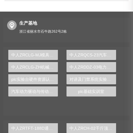
生产基地
浙江省丽水市石牛路262号2栋
中人ZRCLG-MJ模具示教陈列柜（触控同步语音解说）
中人ZRQCS-23汽车智能雨刮系统示教板
中人ZRCLG-ZH机械综合陈列柜（语音同步解说）
中人ZRDDZ-03电力电子技术实验实训装置
plc实验台硬件资源认知实验报告
对讲及门禁系统实验装置
汽车动力驱动与传动系统技术实训台
plc基础实训室
中人ZRTFT-188D通用电工、电子、电拖实验装置
中人ZRCH-02千斤顶测绘实验装置