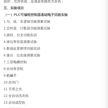
脱剥，光滑美观，金属桌体颜色为灰色；
五、实验项目
（一）PLC可编程控制器基础
电子
回路实验
1.与、或、非逻辑功能测量试验
2.定时器、计数器功能测量试验
3.跳转、分支功能实训
4.移位寄存器测量试验
5.数值处置整理功能实训
6.微分、位实操测量试验
7.三层
电梯
控制
8.自动售货机
9.
机械
手
10.自动门
11.天塔之光
12.全自动洗衣机
13.自动成型机