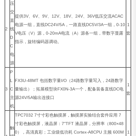
压
交
提供3V、6V、9V、12V、18V、24V、36V低压交流ACAC
直
电源一组，直线DC24V/5A，一路直线DC5V/3A一组，0-10
1
2
线
V电压（V）源，0-20mA电流（A）源各一组，带数字显露
套
D
指示，旋转编码器调动。
C
电
源
P
L
FX3U-48MT 包括数字量I/O（24路数字量写入，24路数字
1
3
C
量输出）；拓展模型块FX0N-3A一个，配备装备直线DC电
套
主
源24V/5A输出连接口
机
TPC7032 7寸寸彩色触摸屏，触摸屏实验结合套件应用 7
寸彩色触摸屏，液晶屏：7"TFT 液晶屏，分辨率（800×48
触
0），高清真彩；工业级低功耗 Cortex-A8CPU 主频 600M
1