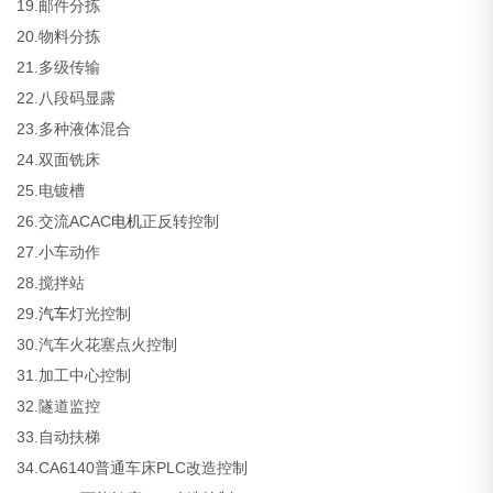
19.邮件分拣
20.物料分拣
21.多级传输
22.八段码显露
23.多种液体混合
24.双面铣床
25.电镀槽
26.交流ACAC
电机
正反转控制
27.小车动作
28.搅拌站
29.
汽车
灯光控制
30.汽车火花塞点火控制
31.加工中心控制
32.隧道监控
33.自动扶梯
34.CA6140普通车床PLC改造控制