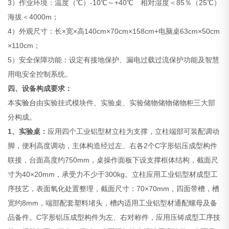
3）作业环境：温度（℃）-10℃～+40℃ 相对湿度＜85％（25℃）
海拔＜4000m；
4）外观尺寸：长×宽×高140cm×70cm×158cm+电脑桌63cm×50cm
×110cm；
5）安全保障功能：设定有接地保护、漏电过载过流保护功能及智慧
用电安全控制系统。
四、设备构成要求：
本
实验台
由实验挂式模块件、实验桌、实验储物储物储物柜三大部
分构成。
1、实验桌：
应用四个工业铝型材立柱为支撑，立柱端部可装配调动
脚，便利高度调动，主体构造经过左、右各2个C字形铝压成型构件
联接，台面高度约750mm，桌操作面板下设支撑框体结构，截面尺
寸为40×20mm，承受力不少于300kg。立柱应用工业铝型材成型工
序技艺，表面氧化处置整理，截面尺寸：70×70mm，四面带槽，槽
宽约8mm，端部配套塑料堵头，槽内适用工业铝型材通配螺母及备
品备件。C字形铝压成型构件为左、右对称件，应用压铸成型工序技