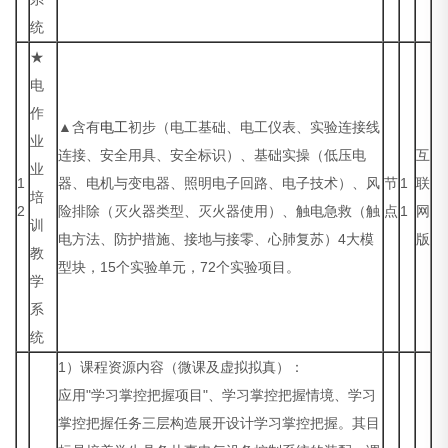
统
★
电
作
▲含有
电工
初步（电工基础、电工仪表、实验连接线
业
连接、安全用具、安全标识）、基础实操（低压电
互
业
1
器、电机与变电器、照明电子回路、电子技术）、风
节
1
联
培
2
险排除（灭火器类型、灭火器使用）、触电急救（触
点
1
网
训
电方法、防护措施、接地与接零、心肺复苏）4大模
版
教
型块，15个实验单元，72个实验项目。
学
系
统
1）课程资源内容（微课及虚拟拟真）：
应用"学习掌控把握项目"、学习掌控把握情境、学习
掌控把握任务三层构造展开设计学习掌控把握。其目