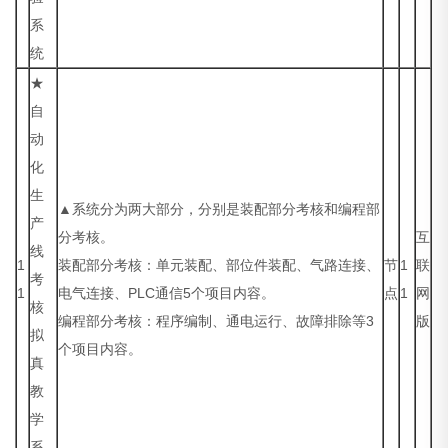
系
统
★
自
动
化
生
▲系统分为两大部分，分别是装配部分考核和编程部
产
分考核。
互
线
1
装配部分考核：单元装配、部位件装配、气路连接、
节
1
联
考
1
电气连接、PLC通信5个项目内容。
点
1
网
核
编程部分考核：程序编制、通电运行、故障排除等3
版
拟
个项目内容。
真
教
学
系