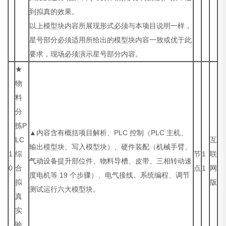
到拟真的效果。
以上模型块内容所展现形式必须与本项目说明一样，
星号部分必须适用所给出的模型块内容一致或优于此
要求，现场必须演示星号部分内容。
★
物
料
分
拣P
▲内容含有概括项目解析、PLC 控制（PLC 主机、
LC
互
输出模型块、写入模型块）、硬件装配（机械手臂、
1
综
节
1
联
气动
设备提升部位件、物料导槽、皮带、三相转动速
0
合
点
1
网
度电机等 19 个步骤）、电气接线、系统编程、调节
拟
版
测试运行六大模型块。
真
实
验