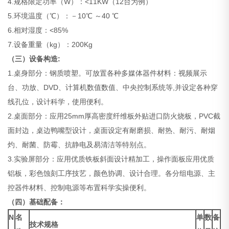
4.规格限定功率（W）：<11KW（12台为例）
5.环境温度（℃）：－10℃ ～40 ℃
6.相对湿度：<85%
7.设备重量（kg）：200Kg
（三）设备构造:
1.桌身部分：钢质喷塑。可放置各种多媒体器件材料：视频展示
台、功放、DVD、计算机数值数值、中央控制系统等,并设定各种穿
线孔位，设计科学，使用便利。
2.桌面部分：应用25mm厚高密度纤维板外贴进口防火烧板，PVC截
面封边，桌边鸭嘴型设计，桌面设定有耐磨损、耐热、耐污、耐烟
灼、耐菌、防霉、抗静电及易清洁等特别点。
3.实验屏部分：应用优质铁板斜面设计精加工，操作面板应用优质
铝板，彩色蚀刻工序技艺，颜色协调、设计合理。各分组电源、主
控器件材料、控制电源等布置科学实操便利。
（四）基础配备：
N
名
单
数
备
技术规格