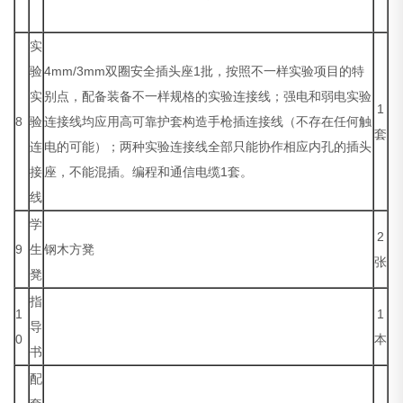
实
验
4mm/3mm双圈安全插头座1批，按照不一样实验项目的特
实
别点，配备装备不一样规格的实验连接线；强电和弱电实验
1
8
验
连接线均应用高可靠护套构造手枪插连接线（不存在任何触
套
连
电的可能）；两种实验连接线全部只能协作相应内孔的插头
接
座，不能混插。编程和通信电缆1套。
线
学
2
9
生
钢木方凳
张
凳
指
1
1
导
0
本
书
配