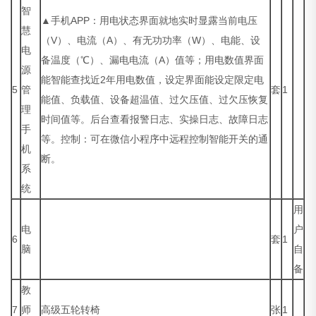
智
▲手机APP：用电状态界面就地实时显露当前电压
慧
（V）、电流（A）、有无功功率（W）、电能、设
电
备温度（℃）、漏电电流（A）值等；用电数值界面
源
能智能查找近2年用电数值，设定界面能设定限定电
5
管
套
1
能值、负载值、设备超温值、过欠压值、过欠压恢复
理
时间值等。后台查看报警日志、实操日志、故障日志
手
等。控制：可在微信小程序中远程控制智能开关的通
机
断。
系
统
用
电
户
6
套
1
脑
自
备
教
7
师
高级五轮转椅
张
1