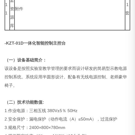
套
1
1
资
附件
1
套
源
库
-KZT-01D一体化智能控制主控台
（一）设备基础简介：
该设备是按照实验室教学管理的要求而设计研发的简易型示教电源
控制系统。系统应用半圆形设计。配备有无线电源控制、老师豪华
椅子。
（二）技术功能数值:
1.作业电源：三相五线 380V±5％ 50Hz
2.安全保护：漏电保护（动作电流（A）≤50mA），过流保护
3.规格尺寸：2400×800×780mm