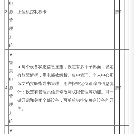
电
3
源
上位机控制板卡
套
1
管
理
系
统
★
智
▲每个设备状态信息显露，设定有多个子界面，设定
慧
有故障解析，用电能效解析、集中管理、个人中心图
电
纸文档实验指导书管理、用户报警定位跟踪与信息统
4
源
套
1
计；设定有管理员信息修改与权限管理等功能。可一
管
键开启和关闭全部设备，可单单独控制每台设备的开
理
关。
系
统
★