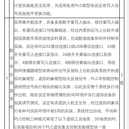
计使实验能灵活实用，为适用各类PLC模型块设定有写入信
号高低电平变换功能。
应用
单片机
技术，具备多路数字量写入输出、模仿量写入输
出，有通讯连接口与电脑相连，经过内置协议与上位机中虚
拟拟真教学系统就地实时通讯，完成数值收集和对外控制等
实操。设定有RS232通信连接口或USB通信连接口、24路
数
开关量写入连接口及指示、24路开关量输出连接口及指
字
示、4路模仿量写入连接口、4路模仿量输出连接口、系统
孪
协同
传感器
模型块将动作信号反馈给上位机拟真系统中的虚
生
1
7
拟对象模型，虚拟对象模型给出反馈信号，PLC等智能控制
拟
套
器按照信号执行相应的输出实操，以此反应整个系统执行动
真
作过程。能在设定有物理属性的3D环境中实行虚拟设备的
系
拟真调节测试。设定有高度的人机交互性，经过虚拟对象实
统
行各种与实际环境中相1同的实操。系统经过自动、手动和
PLC控制三种模式再现了以下虚拟工业场景，3D场景的PL
C实验项目和36个PLC虚实集合控制实验模型块一致