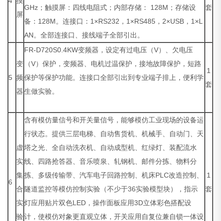
4
摸
GHz；触摸屏：四线电阻式；内部存储： 128M；存储设
套
屏
备：128M。连接口：1×RS232，1×RS485，2×USB，1×L
AN。全部连接口、接线端子全部引出。
FR-D720S0.4KW变频器，设定有过电压（V）、欠电压
变
（V）保护，变频器、电机过温保护，接地故障保护，短路
1
5
频
保护等保护功能。连接口全部引出到专业端子排上，便利学
套
器
生做实验。
含有模仿量信号和开关量信号，能够模仿工业现场的设备运
行状态。提供三层电梯、自动售货机、机械手、自动门、天
虚
塔之光、全自动洗衣机、自动成型机、红绿灯、装配流水
实
线、四路抢答器、音乐喷泉、轧钢机、邮件分拣、物料分
集
拣、多级传输带、汽车电子回路控制、机床PLC改造控制、
1
6
合
隧道监控等模仿控制实验（不少于36实验模型块），指示
套
实
灯应用贴片双色LED，操作面板应用3D立体彩色搭配设
验
计，使模仿对象更直观立体，开关应用自复位兼自锁一体设