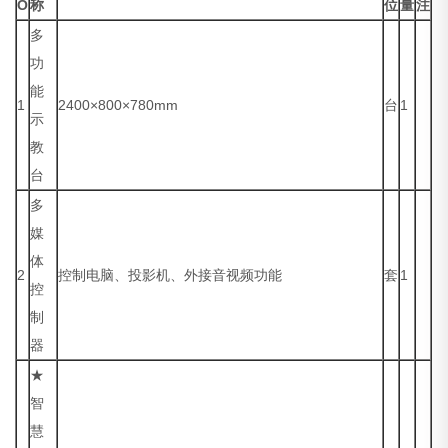
O
称
位
量
注
多
功
能
1
2400×800×780mm
台
1
示
教
台
多
媒
体
2
控制电脑、投影机、外接音视频功能
套
1
控
制
器
★
智
慧