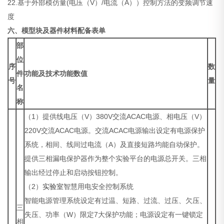
22.基于外部模仿量(电压（V）/电流（A））控制方法的变频调节速
度
六
、模型块及器件材料配备表单
部
位
序
数
件
功能及技术功能数值
号
量
名
称
（1）提供线电压（V）380V交流ACAC电源、相电压（V）
220V交流ACAC电源。交流ACAC电源输出设定有电源保护
系统，相间、线间过电流（A）及直接短路均能自动保护。
提供三相漏电保护器作为整个实验平台的电源总开关。三相
输出经过停止和启动按钮控制。
（2）
实验室
智慧用电安全控制系统
智能电源管理系统设定有过温、短路、过流、过压、欠压、
三
失压、功率（W）限定7大保护功能；电源设定有一键锁定
相