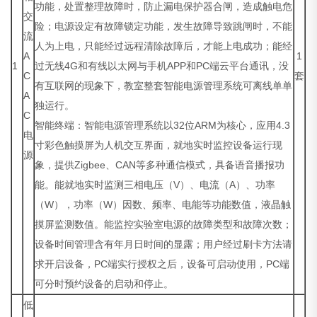
功能，处置整理故障时，防止漏电保护器合闸，造成触电危
交
险；电源设定有故障锁定功能，发生故障导致跳闸时，不能
流
人为上电，只能经过远程清除故障后，才能上电成功；能经
A
1
1
过无线4G和有线以太网与手机APP和PC端云平台通讯，没
C
套
有互联网的现象下，教室整套智能电源管理系统可离线单单
A
独运行。
C
智能终端：智能电源管理系统以32位ARM为核心，应用4.3
电
寸彩色触摸屏为人机交互界面，就地实时监控设备运行现
源
象，提供Zigbee、CAN等多种通信模式，具备语音播报功
能。能就地实时监测三相电压（V）、电流（A）、功率
（W），功率（W）因数、频率、电能等功能数值，液晶触
摸屏监测数值。能监控实验室电源的故障类型和故障次数；
设备时间管理含有年月日时间的显露；用户经过刷卡方法请
求开启设备，PC端实行授权之后，设备可启动使用，PC端
可分时预约设备的启动和停止。
低