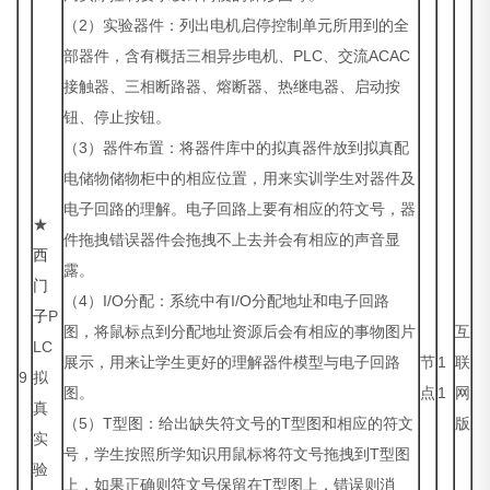
（2）实验器件：列出电机启停控制单元所用到的全
部器件，含有概括三相异步电机、PLC、交流ACAC
接触器、三相断路器、熔断器、热继电器、启动按
钮、停止按钮。
（3）器件布置：将器件库中的拟真器件放到拟真配
电储物储物柜中的相应位置，用来实训学生对器件及
电子回路的理解。电子回路上要有相应的符文号，器
★
件拖拽错误器件会拖拽不上去并会有相应的声音显
西
露。
门
（4）I/O分配：系统中有I/O分配地址和电子回路
子
P
图，将鼠标点到分配地址资源后会有相应的事物图片
互
LC
展示，用来让学生更好的理解器件模型与电子回路
节
1
联
9
拟
图。
点
1
网
真
（5）T型图：给出缺失符文号的T型图和相应的符文
版
实
号，学生按照所学知识用鼠标将符文号拖拽到T型图
验
上，如果正确则符文号保留在T型图上，错误则消