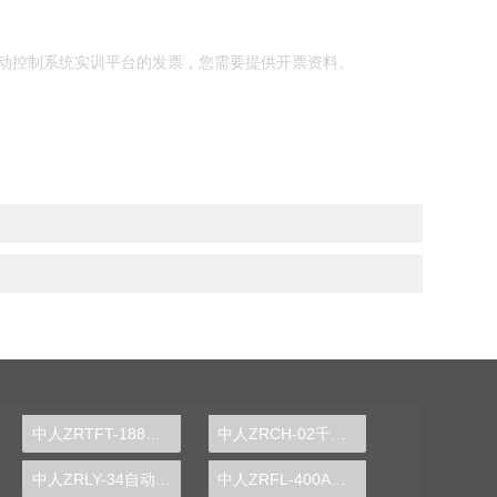
动控制系统实训平台的发票，您需要提供开票资料。
中人ZRTFT-188D通用电工、电子、电拖实验装置
中人ZRCH-02千斤顶测绘实验装置
中人ZRLY-34自动消防报警联动系统实训装置
中人ZRFL-400A风力发电系统实训台