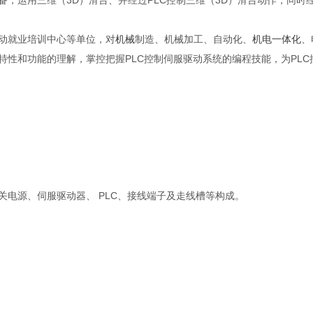
备，运用三维（3D）滑台、并经过PLC控制三维（3D）滑台动作，同
动就业培训中心等单位，对
机械
制造、机械加工、自动化、
机电一体化
、
特性和功能的理解，掌控把握PLC控制伺服驱动系统的编程技能，为PL
电源、伺服驱动器、 PLC、接线端子及走线槽等构成。