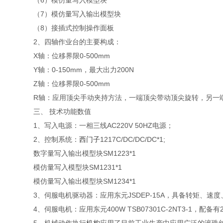
（6）模仿量写入模型块
（7）模仿量写入输出模型块
（8）接插式控制操作面板
2、四轴作业台的主要构成：
X轴：位移界限0-500mm
Y轴：0-150mm，最大出力200N
Z轴：位移界限0-500mm
R轴：应用顶尖手动夹持方法，一端顶尖带动顶尖旋转，另一端
三、 技术功能数值
1、写入电源：一相三线AC220V 50HZ电源；
2、控制系统：
西门子
1217C/DC/DC/DC*1;
数字量写入输出模型块SM1223*1
模仿量写入模型块SM1231*1
模仿量写入输出模型块SM1234*1
3、伺服电机驱动器：应用东元JSDEP-15A，具备转矩、速
4、伺服电机：应用东元400W TSB07301C-2NT3-1，配备有