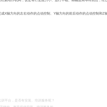
丝杠副动作机构，设定有行走阻力小、运行平稳、精确度高等特别点，经
完成X轴方向的左右动作的点动控制、Y轴方向的前后动作的点动控制和Z
实训平台，是否有安装、培训服务呢？