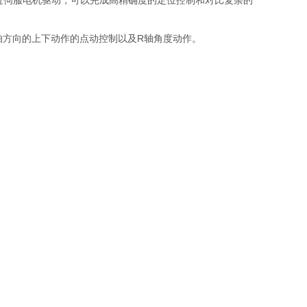
过伺服电机驱动，可以完成高精确度的定位控制和对比复杂的
轴方向的上下动作的点动控制以及R轴角度动作。