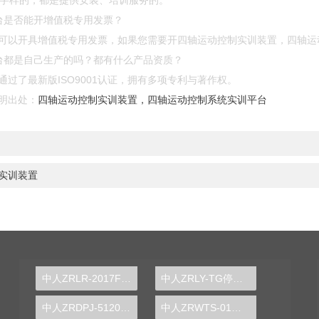
”等字样的，都是提供安装、培训服务的。
台是否能开增值税专用发票？
可以开具增值税专用发票，如果您需要开四轴运动控制实训装置，四轴运
台都是自己生产的吗？都有什么产品资质？
过了最新版ISO9001认证，拥有多项专利与著作权。
明出处：
四轴运动控制实训装置，四轴运动控制系统实训平台
实训装置
中人ZRLR-2017F制冷系统原理实验装置
中人ZRLY-TG停车场管理系统实训装置
中人ZRDPJ-5120C ARM嵌入式系统实验箱
中人ZRWTS-01晶闸管直流调速实训装置