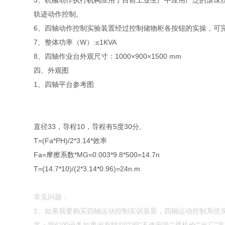
5、机械动作执行
机构
应用了目前工业生产中应用广泛的滚珠
轨迹动作控制。
6、四轴动作控制实验装置经过控制储物柜各按钮的实操，可
7、整体功率（W）:≤1KVA
8、四轴作业台外观尺寸：1000×900×1500 mm
四、外观图
1、四轴平台参考图
直径33，导程10，导程有5度30分,
T=(Fa*PH)/2*3.14*效率
Fa=摩擦系数*MG=0.003*9.8*500=14.7n
T=(14.7*10)/(2*3.14*0.96)=24n.m
常见问题：
1、如果我要购买四轴运动控制实训装置，四轴运动控制系统