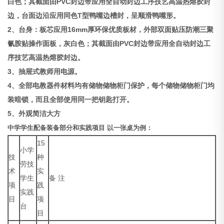
白色；其截面由PVC封边带应用全自动封边工序技艺高温热熔胶封
边，台面边沿应用同色T型鸭嘴边槽封，呈顺滑鸭嘴形。
2、台身：板芯应用16mm厚环保优质板材，外部双面贴压防潮三聚
氰胺贴操作面板，灰白色；其截面由PVC封边带应用全自动封边工
序技艺高温热熔胶封边。
3、抽屉式教师用电源。
4、全部电教器件材料均有储物储物柜门保护，每个储物储物柜门均
装暗锁，而且全部使用同一把钥匙打开。
5、外观简洁大方
中学学生配备装备部分和实践项目
以一张桌为例：
15
小学
技
种
劳技
术
实
学生
备 注
项
践
实践
目
项
台
目