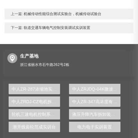
上一篇:
机械传动性能综合测试实验台，机械传动试验台
下一篇:
轨道交通车辆电气控制安装调试实训装置
生产基地
浙江省丽水市石牛路262号2栋
中人ZR-287浓缩池实验装置
中人ZRJDQ-04K微波炉维修技能实训考核装置
中人ZRDJ-CZ电机拆装实验台
中人ZR-347高浓度有机废水处理实验装置
轮机三速电机控制系统实验台
液压升降汽车拆卸装配实验装置
渐开线齿轮范成实训台
电力电子实训装置