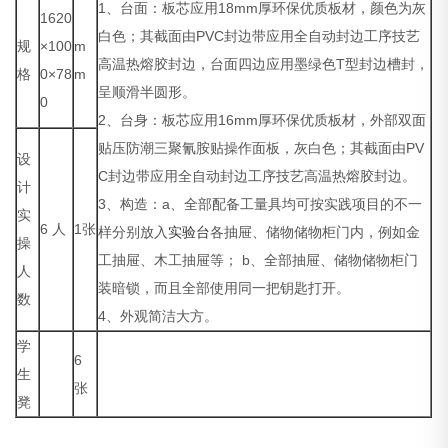
1、台面：板芯应用18mm厚环保优质板材，颜色为灰
1620
白色；其截面由PVC封边带应用全自动封边工序技艺
规
×100
m
高温热熔胶封边，台面四边应用墨绿色T型封边槽封，
格
0×78
m
呈顺滑半圆形。
0
2、台身：板芯应用16mm厚环保优质板材，外部双面
贴压防潮三聚氰胺贴操作面板，灰白色；其截面由PV
设
C封边带应用全自动封边工序技艺高温热熔胶封边。
计
3、构造：a、全部配备工量具均可按实践项目的不一
实
6 人
1张
样分别放入
实验台
各抽屉、储物储物柜门内，例如金
操
工抽屉、木工抽屉等； b、全部抽屉、储物储物柜门
人
装暗锁，而且全部使用同一把钥匙打开。
数
4、外观简洁大方。
学
6
生
张
凳