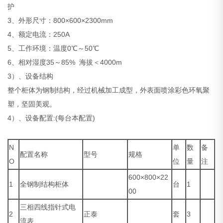
护
3、外形尺寸：800×600×2300mm
4、额定电流：250A
5、工作环境：温度0℃～50℃
6、相对湿度35～85% 海拔＜4000m
3）、设备结构
整个柜体为钢制结构，经过机械加工成型，外表面喷涂彩色环氧聚
塑，坚固美观。
4）、设备配置:(每台本配置)
N
单
数
备
配置名称
型号
规格
O
位
量
注
600×800×22
1
全钢制结构柜体
台
1
00
三相四线指针式电
2
正泰
套
3
流表