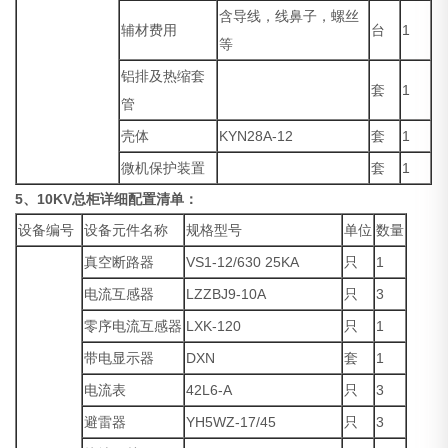
含导线，线鼻子，螺丝
辅材费用
台
1
等
铝排及热缩套
套
1
管
壳体
KYN28A-12
套
1
微机保护装置
套
1
5、
10KV总柜详细配置清单：
设备编号
设备元件名称
规格型号
单位
数量
真空断路器
VS1-12/630 25KA
只
1
电流互感器
LZZBJ9-10A
只
3
零序电流互感器
LXK-120
只
1
带电显示器
DXN
套
1
电流表
42L6-A
只
3
避雷器
YH5WZ-17/45
只
3