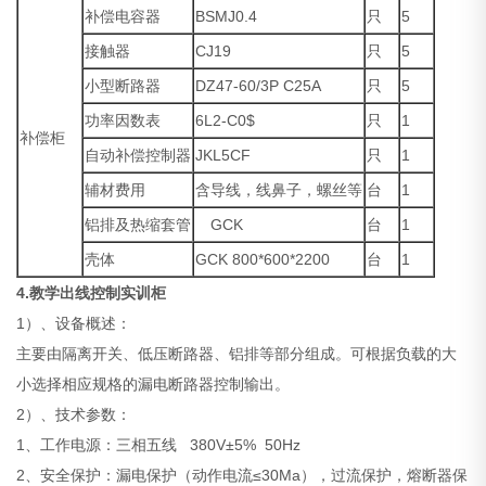
补偿电容器
BSMJ0.4
只
5
接触器
CJ19
只
5
小型断路器
DZ47-60/3P C25A
只
5
功率因数表
6L2-C0$
只
1
补偿柜
自动补偿控制器
JKL5CF
只
1
辅材费用
含导线，线鼻子，螺丝等
台
1
铝排及热缩套管
GCK
台
1
壳体
GCK 800*600*2200
台
1
4.
教学出线控制实训柜
1）、设备概述：
主要由隔离开关、低压断路器、铝排等部分组成。可根据负载的大
小选择相应规格的漏电断路器控制输出。
2）、技术参数：
1、工作电源：三相五线 380V±5% 50Hz
2、安全保护：漏电保护（动作电流≤30Ma），过流保护，熔断器保