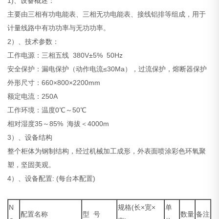
1)、设备概述：
主要由三相有功电能表、三相无功电能表、接线铝排等组成，用于
计量线路中有功功率与无功功率。
2）、技术参数：
工作电源：三相五线 380V±5% 50Hz
安全保护：漏电保护（动作电流≤30Ma），过流保护，熔断器保护
外形尺寸：660×800×2200mm
额定电流：250A
工作环境：温度0℃～50℃
相对湿度35～85% 海拔＜4000m
3）、设备结构
整个柜体为钢制结构，经过机械加工成形，外表面喷涂彩色环氧聚
塑，坚固美观。
4）、设备配置: (每台本配置)
N
规格(长×宽×
单
配置名称
型 号
数量
备注