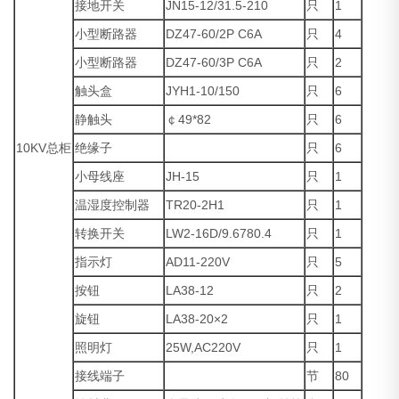
接地开关
JN15-12/31.5-210
只
1
小型断路器
DZ47-60/2P C6A
只
4
小型断路器
DZ47-60/3P C6A
只
2
触头盒
JYH1-10/150
只
6
静触头
￠49*82
只
6
10KV总柜
绝缘子
只
6
小母线座
JH-15
只
1
温湿度控制器
TR20-2H1
只
1
转换开关
LW2-16D/9.6780.4
只
1
指示灯
AD11-220V
只
5
按钮
LA38-12
只
2
旋钮
LA38-20×2
只
1
照明灯
25W,AC220V
只
1
接线端子
节
80