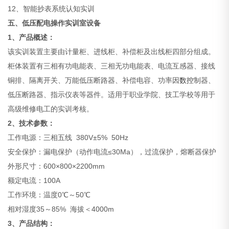
12、智能抄表系统认知实训
五、
低压配电操作实训室设备
1、
产品概述：
该实训装置主要由计量柜、进线柜、补偿柜及出线柜四部分组成。
柜体装置有三相有功电能表、三相无功电能表、电流互感器、接线
铜排、隔离开关、万能低压断路器、补偿电容、功率因
数控
制器、
低压断路器、指示仪表等器件。适用于职业学院、技工学校等用于
高级维修电工的实训考核。
2、技术参数：
工作电源：三相五线 380V±5% 50Hz
安全保护：漏电保护（动作电流≤30Ma），过流保护，熔断器保护
外形尺寸：600×800×2200mm
额定电流：100A
工作环境：温度0℃～50℃
相对湿度35～85% 海拔＜4000m
3、产品结构：