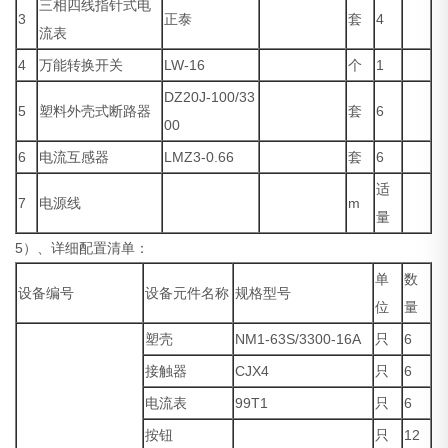
三相四线指针式电
3
正泰
套
4
流表
4
万能转换开关
LW-16
个
1
DZ20J-100/33
5
塑料外壳式断路器
套
6
00
6
电流互感器
LMZ3-0.66
套
6
适
7
电源线
m
量
5）、详细配置清单：
单
数
设备编号
设备元件名称
规格型号
位
量
塑壳
NM1-63S/3300-16A
只
6
接触器
CJX4
只
6
电流表
99T1
只
6
按钮
只
12