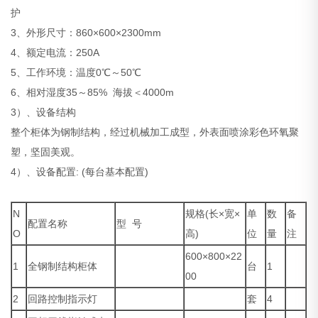
护
3、外形尺寸：860×600×2300mm
4、额定电流：250A
5、工作环境：温度0℃～50℃
6、相对湿度35～85% 海拔＜4000m
3）、设备结构
整个柜体为钢制结构，经过机械加工成型，外表面喷涂彩色环氧聚
塑，坚固美观。
4）、设备配置: (每台基本配置)
N
规格(长×宽×
单
数
备
配置名称
型 号
O
高)
位
量
注
600×800×22
1
全钢制结构柜体
台
1
00
2
回路控制指示灯
套
4