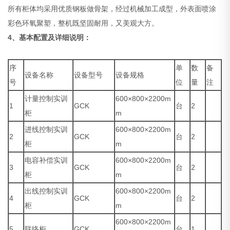
所有柜体均采用优质钢板做骨架，经过机械加工成型，外表面喷涂
彩色环氧聚塑，整机既坚固耐用，又美观大方。
4、基本配置及详细说明：
序
单
数
备
设备名称
设备型号
设备规格
号
位
量
注
计量控制实训
600×800×2200m
1
GCK
台
2
柜
m
进线控制实训
600×800×2200m
2
GCK
台
2
柜
m
电容补偿实训
600×800×2200m
3
GCK
台
2
柜
m
出线控制实训
600×800×2200m
4
GCK
台
2
柜
m
600×800×2200m
5
联络柜
GCK
台
1