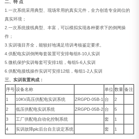
二、
特 点
1.一次系统采用典型、现场常用的真实元件，全力创造专业岗位的
真实环境；
2.一次系统接线典型、丰富，可以模拟实现各种要求下的倒闸操
作；
3.实训项目齐全，能较好地满足培训考核鉴定要求。
4.供配电实训倒闸每套装置可安排每组8-10人实训
5.微机保护实训每套可安排1组，每组5-6人实训
6.供配电接线操作实训可安排12组，每组1-2人实训
三、
实训装置构成：
序号
设备名称
单位
数量
备注
1
10KV高压供配电实训系统
ZRGPD-05B-1
台
2
2
低压供配电实训系统
ZRGPD-05B-2
台
5
3
工厂供配电自动化控制系统
套
1
4
实训故障
plc
后台自主设定系统
套
1