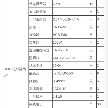
带电显示器
DXN
套
1
显示器瓷瓶
只
3
小型断路器
DZ47-60/2P C4A
只
3
按钮
LA38-22
只
2
蜂鸣器
HRB-P80
只
1
加热器
100W
只
2
温湿度控制器
TR20-2H1
只
1
照明灯
CM-1,AC220V
只
1
绝缘支柱
10KV
只
3
10KV进线隔离
触头盒
JYH1-10/150
只
6
柜
静触头
￠49*82
只
6
穿墙套管
JCD6-10
只
3
小母线座
JH-15
只
1
接线端子
节
80