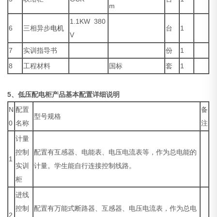
m
1.1KW 380
6
三相异步
电机
台
1
V
7
实训指导书
份
1
8
工程材料
国标
套
1
5、
低压配电柜产品基本配置详细说明
N
配置
备
型号规格
0
名称
注
计量
控制
配置有互感器、电能表、电压电流表等，作为总电能的
1
实训
计量。学生能自行连接控制线路。
柜
进线
控制
配置有万能式断路器、互感器、电压电流表，作为总电
2