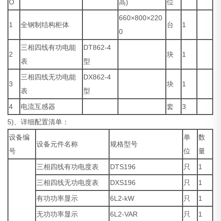
O
高)
位
660×800×220
1
全钢制结构柜体
台
1
0
三相四线有功电能
DT862-4
2
块
1
表
型
三相四线无功电能
DX862-4
3
块
1
表
型
4
电流互感器
套
3
5)、详细配置清单：
设备编
单
数
设备元件名称
规格型号
号
位
量
三相四线有功电度表
DTS196
只
1
三相四线无功电度表
DXS196
只
1
有功功率显示
6L2-kW
只
1
无功功率显示
6L2-VAR
只
1