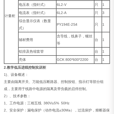
电压表（指针式）
6L2-V
只
1
电流表（指针式）
6L2-A
只
3
计量柜
综合显示仪表（数显
PY194E-2S4
只
1
式）
含导线，线鼻子，螺丝
辅材费用
台
1
等
铝排及热缩套管
台
1
壳体
GCK 800*600*2200
台
1
2.
教学低压进线控制实训柜
1)、设备概述：
主要由隔离开关、万能低压断路器、控制按钮、指示灯等部分组
成，主要用于线路中电源的隔离及带负载的启停控制。
2）、技术参数：
1、工作电源：三相五线 380V±5% 50Hz
2、安全保护：漏电保护（动作电流≤30Ma），过流保护，熔断器保