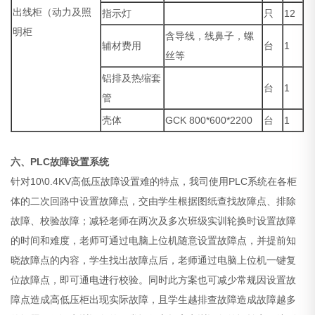
出线柜（动力及照
指示灯
只
12
明柜
含导线，线鼻子，螺
辅材费用
台
1
丝等
铝排及热缩套
台
1
管
壳体
GCK 800*600*2200
台
1
六、
PLC故障设置系统
针对10\0.4KV高低压故障设置难的特点，我司使用PLC系统在各柜
体的二次回路中设置故障点，交由学生根据图纸查找故障点、排除
故障、校验故障；减轻老师在两次及多次班级实训轮换时设置故障
的时间和难度，老师可通过电脑上位机随意设置故障点，并提前知
晓故障点的内容，学生找出故障点后，老师通过电脑上位机一键复
位故障点，即可通电进行校验。同时此方案也可减少常规因设置故
障点造成高低压柜出现实际故障，且学生越排查故障造成故障越多