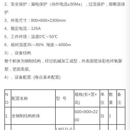
2、安全保护：漏电保护（动作电流≤30Ma），过流保护，熔断器保
护
3、外形尺寸：800×600×2300mm
4、额定电流：125A
5、工作环境：温度0℃～50℃
6、相对湿度35～85% 海拔＜4000m
3）、设备结构
整个柜体为钢制结构，经过机械加工成型，外表面喷涂彩色环氧聚
塑，坚固美观。
4）、设备配置: (每台基本配置)
N
规格(长×宽×
单
数
备
配置名称
型 号
O
高)
位
量
注
600×800×22
1
全钢制结构柜体
台
1
00
LM2J1-0.