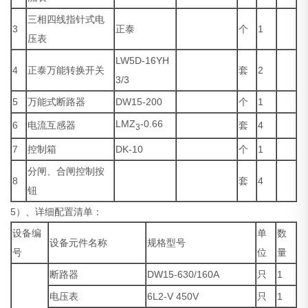
三相四线指针式电
3
正泰
个
1
压表
LW5D-16YH
4
正泰万能转换开关
套
2
3/3
5
万能式断路器
DW15-200
个
1
LMZ
-0.66
6
电流互感器
套
4
3
7
控制箱
DK-10
个
1
分闸、合闸控制按
8
套
4
钮
5）、详细配置清单：
设备编
单
数
设备元件名称
规格型号
号
位
量
断路器
DW15-630/160A
只
1
电压表
6L2-V 450V
只
1