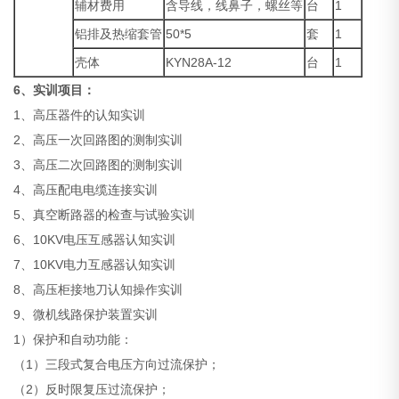
辅材费用
含导线，线鼻子，螺丝等
台
1
铝排及热缩套管
50*5
套
1
壳体
KYN28A-12
台
1
6、
实训项目：
1、高压器件的认知实训
2、高压一次回路图的测制实训
3、高压二次回路图的测制实训
4、高压配电电缆连接实训
5、真空断路器的检查与试验实训
6、10KV电压互感器认知实训
7、10KV电力互感器认知实训
8、高压柜接地刀认知操作实训
9、微机线路保护装置实训
1）保护和自动功能：
（1）三段式复合电压方向过流保护；
（2）反时限复压过流保护；