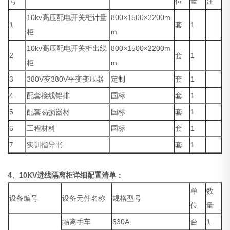
号
位
量
注
10kv高压配电开关柜计量
800×1500×2200m
1
套
1
柜
m
10kv高压配电开关柜出线
800×1500×2200m
2
套
1
柜
m
3
380V变380V平变变压器
定制
套
1
4
配套接线铝排
国标
套
1
5
配套易损器材
国标
套
1
6
工程材料
国标
套
1
7
实训指导书
套
1
4、
10KV进线隔离柜详细配置清单：
单
数
设备编号
设备元件名称
规格型号
位
量
隔离手车
630A
台
1