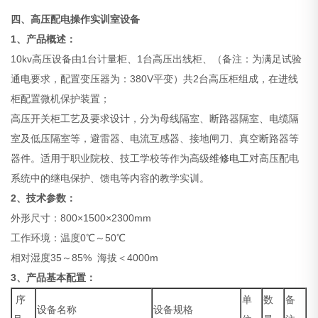
四、高压配电操作实训室设备
1、产品概述：
10kv高压设备由1台计量柜、1台高压出线柜、（备注：为满足试验
通电要求，配置变压器为：380V平变）共2台高压柜组成，在进线
柜配置微机保护装置；
高压开关柜工艺及要求设计，分为母线隔室、断路器隔室、电缆隔
室及低压隔室等，避雷器、电流互感器、接地闸刀、真空断路器等
器件。适用于职业院校、技工学校等作为高级
维修电工
对高压配电
系统中的继电保护、馈电等内容的教学实训。
2、技术参数：
外形尺寸：800×1500×2300mm
工作环境：温度0℃～50℃
相对湿度35～85% 海拔＜4000m
3、产品基本配置：
序
单
数
备
设备名称
设备规格