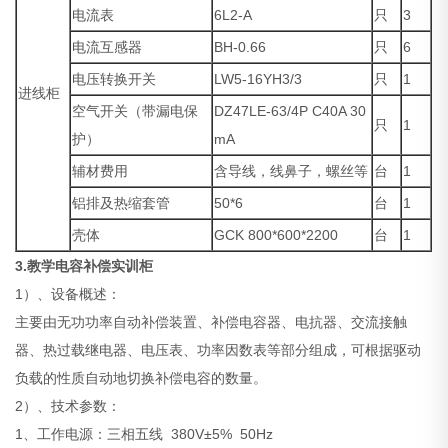
电流表
6L2-A
只
3
电流互感器
BH-0.66
只
6
电压转换开关
LW5-16YH3/3
只
1
进线柜
空气开关（带漏电保
DZ47LE-63/4P C40A 30
只
1
护）
mA
辅材费用
含导线，线鼻子，螺丝等
台
1
铝排及热缩套管
50*6
台
1
壳体
GCK 800*600*2200
台
1
3.
教学电容补偿实训柜
1）、设备概述：
主要由无功功率自动补偿装置、补偿电容器、电抗器、交流接触
器、热过载继电器、电压表、功率因数表等部分组成，可根据驱动
负载的性质自动地切换补偿电容的数量。
2）、技术参数：
1、工作电源：三相五线 380V±5% 50Hz