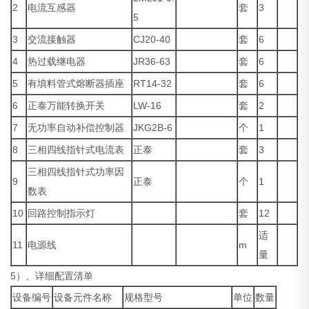
2
电流互感器
套
3
5
3
交流接触器
CJ20-40
套
6
4
热过载继电器
JR36-63
套
6
5
有填料管式熔断器插座
RT14-32
套
6
6
正泰万能转换开关
LW-16
套
2
7
无功率自动补偿控制器
JKG2B-6
个
1
8
三相四线指针式电流表
正泰
套
3
三相四线指针式功率因
9
正泰
个
1
数表
10
回路控制指示灯
套
12
适
11
电源线
m
量
5）、详细配置清单
设备编号
设备元件名称
规格型号
单位
数量