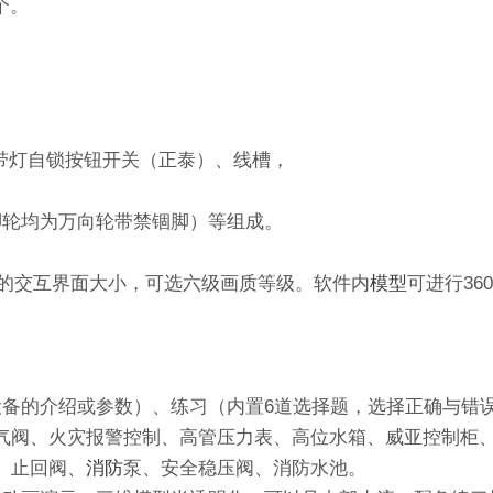
4个。
、带灯自锁按钮开关（正泰）、线槽，
配脚轮均为万向轮带禁锢脚）等组成。
不同的交互界面大小，可选六级画质等级。软件内
模型
可进行3
设备的介绍或参数）、练习（内置6道选择题，选择正确与错
气阀、火灾报警控制、高管压力表、高位水箱、威亚控制柜
、止回阀、
消防
泵、安全稳压阀、消防水池。