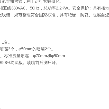
集流管和弯管，利于进行实验研究。
五线380VAC、50Hz，总功率2.2KW。安全保护：具有
配线槽，规范整理符合国家标准，具有绝缘、防弧、阻燃自
，1台。
m的喷嘴3个，φ50mm的喷嘴2个。
mm。标准流量喷嘴，φ70mm和φ50mm，
9.8%均流板。喷嘴前后测压环。