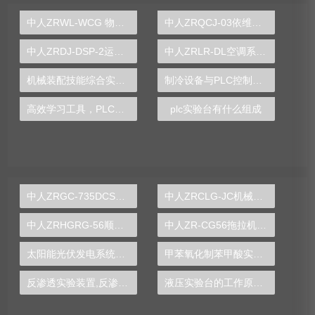
中人ZRWL-WCG 物联网实训台
中人ZRQCJ-03依维柯柴油发动机运行实训装置
中人ZRDJ-DSP-2运动控制实验系统
中人ZRLR-DL空调系统多联机系统实训装置
机械装配技能综合实验装置
制冷设备与PLC控制实训装置
高效学习工具，PLC实验台助您成为自动化专业人才
plc实验台有什么组成
中人ZRGC-735DCS分布式过程控制系统实训装置
中人ZRCLG-JC机械基础陈列柜（触控语音解说，精制铝模型）
中人ZRHGRG-56顺逆流传热实验台
中人ZR-CG56拖拉机变速箱解剖模型
太阳能光伏发电系统实验实训装置,光伏发电系统实验装置-中人
甲苯氧化制苯甲酸实验装置
反渗透实验装置,反渗透实验设备
液压实验台的工作原理图片,机构运动方案设计实验设计方案模板