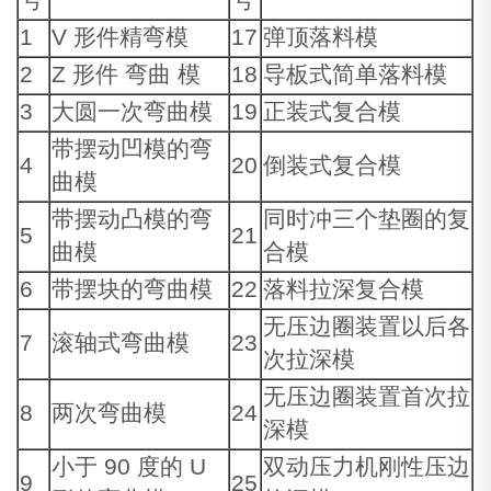
1
V 形件精弯模
17
弹顶落料模
2
Z 形件 弯曲 模
18
导板式简单落料模
3
大圆一次弯曲模
19
正装式复合模
带摆动凹模的弯
4
20
倒装式复合模
曲模
带摆动凸模的弯
同时冲三个垫圈的复
5
21
曲模
合模
6
带摆块的弯曲模
22
落料拉深复合模
无压边圈装置以后各
7
滚轴式弯曲模
23
次拉深模
无压边圈装置首次拉
8
两次弯曲模
24
深模
小于 90 度的 U
双动压力机刚性压边
9
25