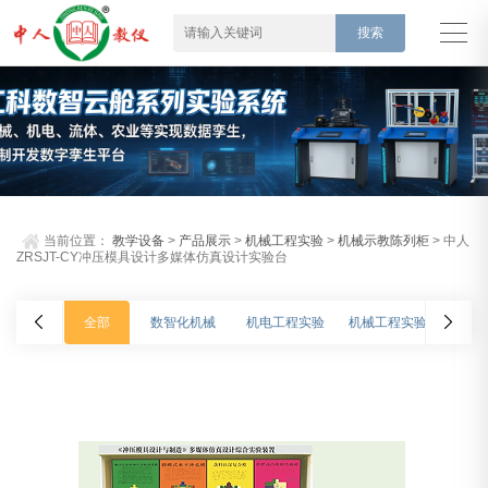
当前位置：
教学设备
>
产品展示
>
机械工程实验
>
机械示教陈列柜
> 中人
ZRSJT-CY冲压模具设计多媒体仿真设计实验台
全部
数智化机械
机电工程实验
机械工程实验
车辆