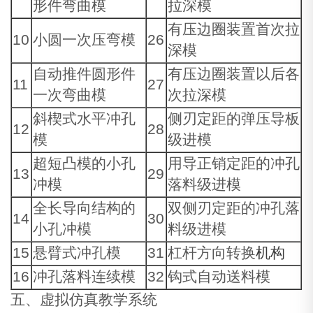
形件弯曲模
拉深模
有压边圈装置首次拉
10
小圆一次压弯模
26
深模
自动推件圆形件
有压边圈装置以后各
11
27
一次弯曲模
次拉深模
斜楔式水平冲孔
侧刃定距的弹压导板
12
28
模
级进模
超短凸模的小孔
用导正销定距的冲孔
13
29
冲模
落料级进模
全长导向结构的
双侧刃定距的冲孔落
14
30
小孔冲模
料级进模
15
悬臂式冲孔模
31
杠杆方向转换
机构
16
冲孔落料连续模
32
钩式自动送料模
五、虚拟仿真教学系统