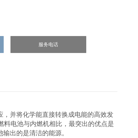
服务电话
：/uploads/allimg/20240523/1-
240523131J35c.png
应，并将化学能直接转换成电能的高效发
燃料电池与内燃机相比，最突出的优点是
池输出的是清洁的能源。